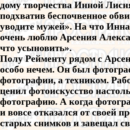
дому творчества Инной Лисня
подхватив беспочвенное обви
уводите мужей». На что Инна
очень люблю Арсения Алексан
что усыновить».
Полу Рейменту рядом с Арсе
особо нечем. Он был фотогра
фотографии, а техником. Раб
ценил фотоискусство настоль
фотографию. А когда фотогр
и вовсе отказался от своей п
старых снимков и завещал св