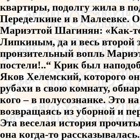
квартиры, подолгу жила в по
Переделкине и в Малеевке. О
Мариэттой Шагинян: «Как-то
Липкиным, да и весь второй 
пронзительный вопль Мариэт
постели!..“ Крик был наподоб
Яков Хелемский, которого он
рубахи в свою комнату, обна
кого – в полусознанке. Это н
возвращаясь из уборной и пе
Эта веселая история прочитыв
она когда-то рассказывалась