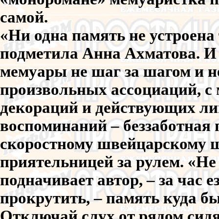
самой.
«Ни одна память не устроена 
подметила Анна Ахматова. И
мемуары не шаг за шагом и не
произвольных ассоциаций, с
декораций и действующих ли
воспоминаний – беззаботная 
скоростному швейцарскому шо
приятельницей за рулем. «Не 
подначивает автор, – за час 
прокрутить, – память куда б
Отключай слух от рядом сидя