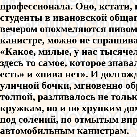
профессионала. Оно, кстати, 
студенты в ивановской общаге
вечером опохмеляются пивом
канистре, можно не спрашива
«Какое, милые, у нас тысяче
здесь то самое, которое знава
есть» и «пива нет». И долгож
уличной бочки, мгновенно о
толпой, разливалось не тол
кружкам, но и по хрупким д
под солений, по отмытым впр
автомобильным канистрам.