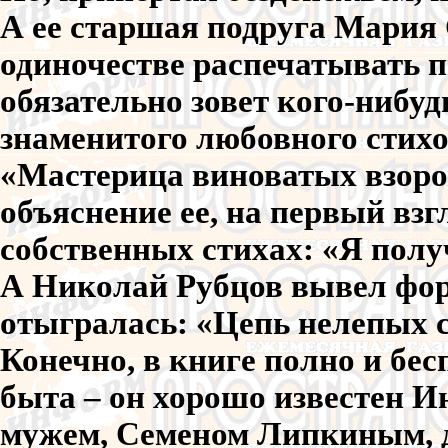
А ее старшая подруга Мария
одиночестве распечатывать пи
обязательно зовет кого-нибу
знаменитого любовного сти
«Мастерица виноватых взоро
объяснение ее, на первый взг
собственных стихах: «Я получ
А Николай Рубцов вывел форм
отыгралась: «Цепь нелепых сл
Конечно, в книге полно и бе
быта – он хорошо известен И
мужем, Семеном Липкиным, 