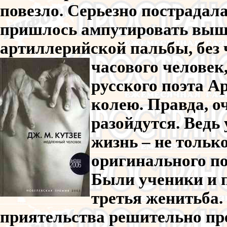
повезло. Серьезно пострадала
пришлось ампутировать выше 
артиллерийской пальбы, без
часового челове
русского поэта А
колею. Правда, о
разойдутся. Ведь
жизнь – не только
оригинального по
Были ученики и п
третья женитьба. 
приятельства решительно пре