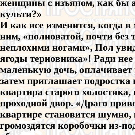
женщины с изъяном, как бы 
культи?»
И как все изменится, когда в 
ним, «полноватой, почти без 
неплохими ногами», Пол увид
ягоды терновника»! Ради нее
маленькую дочь, оплачивает 
затем приглашает подростка 
квартира старого холостяка, 
проходной двор. «Драго приво
квартире становится шумно, 
громоздятся коробочки из-под