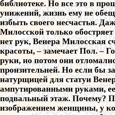
библиотеке. Но все это в про
унижений, жизнь ему не обеща
избыть своего несчастья. Да
Милосской только обостряет е
нет рук, Венера Милосская с
красоты, – замечает Пол. – Го
руки, но потом они отломалис
пронзительней. Но если бы з
натурщицей для статуи Вене
ампутированными руками, ее
подвальный этаж. Почему? 
изображением женщины, у кот