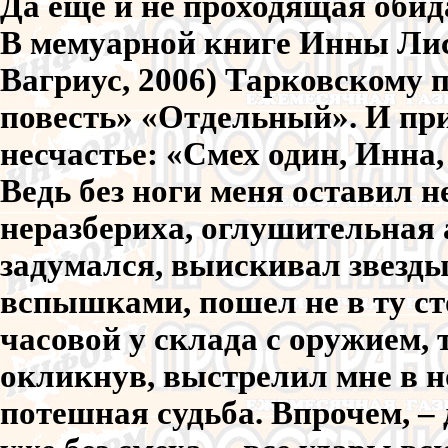
Да еще и не проходящая обид
В мемуарной книге Инны Лис
Вагриус, 2006) Тарковскому
повесть» «Отдельный». И при
несчастье: «Смех один, Инна,
Ведь без ноги меня оставил н
неразбериха, оглушительная 
задумался, выискивал звезды 
вспышками, пошел не в ту сто
часовой у склада с оружием,
окликнув, выстрелил мне в н
потешная судьба. Впрочем, –