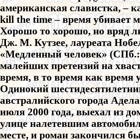
американская славистка, – как
kill the time – время убивает 
Хорошо то хорошо, но вряд ли
Дж. М. Кутзее, лауреата Нобе
«Медленный человек» (СПб.: 
малейших претензий на хвас
время, в то время как время 
Одинокий шестидесятилетний
австралийского города Адела
июля 2000 года, выехал из до
улице налетевшим автомобил
месте, и роман закончился б