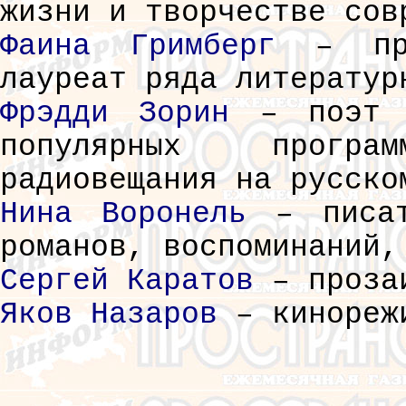
жизни и творчестве сов
Фаина Гримберг
– про
лауреат ряда литератур
Фрэдди Зорин
– поэт и
популярных прогр
радиовещания на русско
Нина Воронель
– писат
романов, воспоминаний,
Сергей Каратов
– прозаи
Яков Назаров
– кинорежи