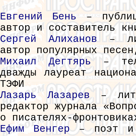
Евгений Бень
– публиц
автор и составитель кн
Сергей Алиханов
– лит
автор популярных песен
Михаил Дегтярь
– теле
дважды лауреат национ
ТЭФИ
Лазарь Лазарев
– лите
редактор журнала «Вопр
о писателях-фронтовика
Ефим Венгер
– поэт и 