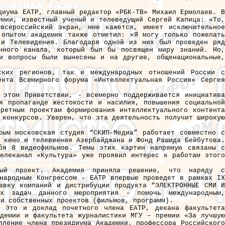
диума ЕАТР, главный редактор «РБК-ТВ» Михаил Ермолаев. В
емии, известный ученый и телеведущий Сергей Капица: «То,
всероссийский экран, мне кажется, имеет исключительное
 опытом академик также отметил: «Я могу только пожелать
 и Телевидения. Благодаря одной из них был проведен ряд
нного канала, который был бы посвящен миру знаний. Но,
и вопросы были вынесены и на другие, общенациональные,
ских регионов, так и международных отношений России с
ента Всемирного форума «Интеллектуальная Россия» Сергея
 этом Приветствии, - всемерно поддерживается инициатива
я пропаганде жестокости и насилия, повышения социальной
ретным проектам формирования интеллектуального контента
 конкурсов. Уверен, что эта деятельность получит широкую
рым московская студия “СКИП-Медиа” работает совместно с
 кино и телевиения Азербайджана и Фонд Рашида Бейбутова.
бя 8 видеофильмов. Темы этих картин напрямую связаны с
елеканал «Культура» уже проявил интерес к работам этого
вый проект. Академия приняла решение, что наряду с
ународным Конгрессом - ЕАТР впервые проведет в рамках IX
авку компаний и дистрибуции продукта “ЭЛЕКТРОННЫЕ СМИ И
х задач данного мероприятия - помочь международным,
ии собственных проектов (фильмов, программ).
. Это и доклад почетного члена ЕАТР, декана факультета
адемии и факультета журналистики МГУ – премии «За лучшую
пление члена президиума Академии, профессора Российского