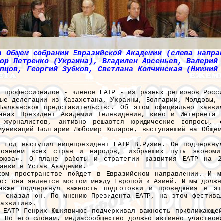
а Общем собрании Евразийской Академии (слева напра
ор Петренко (Украина), Владилен Арсеньев, Валерий
пцов, Георгий Зубков, Светлана Колчинская (Нижний
0 профессионалов - членов ЕАТР - из разных регионов Росс
ые делегации из Казахстана, Украины, Болгарии, Молдовы, 
Балканское представительство. Об этом официально заяви
анах Президент Академии Телевидения, кино и Интернета 
 журналистов, активно решаются юридические вопросы, 
муникаций Болгарии Любомир Коларов, выступавший на Обще
5 год выступил вицепрезидент ЕАТР В.Рузин. Он подчеркну
оянием всех стран и народов, избравших путь экономич
союза». О плане работы и стратегии развития ЕАТР на 2
авки в Устав Академии.
ком пространстве пойдет в Евразийском направлении. И 
о: она является мостом между Европой и Азией. И мы должн
акже подчеркнул важность подготовки и проведения в эт
- сказал он. По мнению Президента ЕАТР, на этом фестива
развития».
 ЕАТР Генрих Юшкявичюс подчеркивал важность приближающе
. По его словам, медиасообщество должно активно участвов