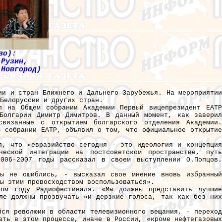
во):
 Рузин,
 Новгород)
ии и стран Ближнего и Дальнего Зарубежья. На мероприятии
Белоруссии и других стран.
л на Общем собрании Академии Первый вицепрезидент ЕАТР
Болгарии Димитр Димитров. В данный момент, как заверил
связанные с открытием болгарского отделения Академии.
м собрании ЕАТР, объявил о том, что официальное открытие
л, что «евразийство сегодня - это идеология и концепция
еской интеграции на постсоветском пространстве, путь
006-2007 годы рассказал в своем выступлении О.Попцов.
мы не ошиблись, - высказал свое мнение вновь избранный
ы этим превосходством воспользоваться».
ом году Радиофестиваля. «Мы должны представить лучшие
ле должны прозвучать «и дерзкие голоса, так как без них
йся революии в области телевизионного вещания, - переход
ать в этом процессе, иначе в России, «кроме нефтегазовых