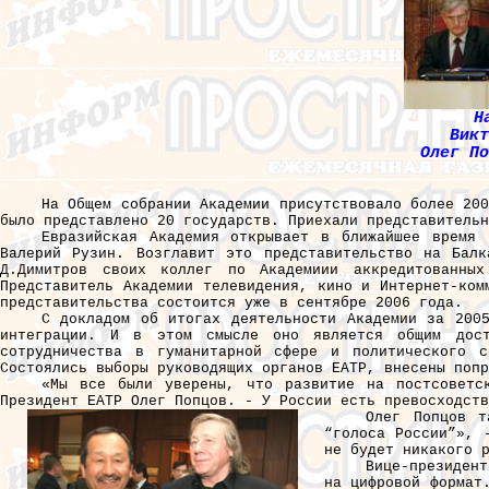
Н
Викт
Олег По
На Общем собрании Академии присутствовало более 20
было представлено 20 государств. Приехали представительн
Евразийская Академия открывает в ближайшее время 
Валерий Рузин. Возглавит это представительство на Балк
Д.Димитров своих коллег по Академиии аккредитованных
Представитель Академии телевидения, кино и Интернет-ком
представительства состоится уже в сентябре 2006 года.
С докладом об итогах деятельности Академии за 200
интеграции. И в этом смысле оно является общим дост
сотрудничества в гуманитарной сфере и политического 
Состоялись выборы руководящих органов ЕАТР, внесены попр
«Мы все были уверены, что развитие на постсоветс
Президент ЕАТР Олег Попцов. - У России есть превосходств
Олег Попцов т
“голоса России”», 
не будет никакого 
Вице-президент
на цифровой формат