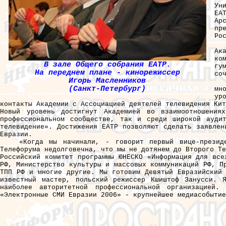
Ун
ЕА
Ар
пр
Ро
Ак
ко
В зале Общего собрания ЕАТР.
гу
На переднем плане - кинорежиссер
со
Игорь Масленников
(Санкт-Петербург)
мн
ур
контакты Академии с Ассоциацией деятелей телевидения Кит
Новый уровень достигнут Академией во взаимоотношения
профессиональном сообществе, так и среди широкой аудит
телевидение». Достижения ЕАТР позволяют сделать заявлен
Евразии.
«Когда мы начинали, - говорит первый вице-презид
Телефорума недолговечна, что мы не дотянем до Второго Те
Российский комитет программы ЮНЕСКО «Информация для все
РФ, Министерство культуры и массовых коммуникаций РФ, П
ТПП РФ и многие другие. Мы готовим Девятый Евразийский 
известный мастер, польский режиссер Кшиштоф Занусси. 
наиболее авторитетной профессиональной организацией.
«Электронные СМИ Евразии 2006» - крупнейшее медиасобытие