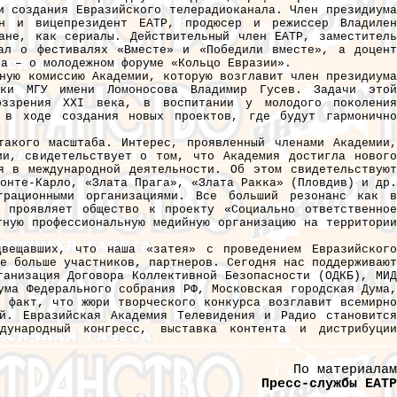
и создания Евразийского телерадиоканала. Член президиума
ин и вицепрезидент ЕАТР, продюсер и режиссер Владилен
ане, как сериалы. Действительный член ЕАТР, заместитель
зал о фестивалях «Вместе» и «Победили вместе», а доцент
ва – о молодежном форуме «Кольцо Евразии».
ную комиссию Академии, которую возглавит член президиума
тики МГУ имени Ломоносова Владимир Гусев. Задачи этой
оззрения XXI века, в воспитании у молодого поколения
 в ходе создания новых проектов, где будут гармонично
такого масштаба. Интерес, проявленный членами Академии,
ии, свидетельствует о том, что Академия достигла нового
я в международной деятельности. Об этом свидетельствуют
онте-Карло, «Злата Прага», «Злата Ракка» (Пловдив) и др.
грационными организациями. Все больший резонанс как в
 проявляет общество к проекту «Социально ответственное
тную профессиональную медийную организацию на территории
вещавших, что наша «затея» с проведением Евразийского
е больше участников, партнеров. Сегодня нас поддерживают
ганизация Договора Коллективной Безопасности (ОДКБ), МИД
ума Федерального собрания РФ, Московская городская Дума,
 факт, что жюри творческого конкурса возглавит всемирно
й. Евразийская Академия Телевидения и Радио становится
дународный конгресс, выставка контента и дистрибуции
По материалам
Пресс-службы ЕАТР