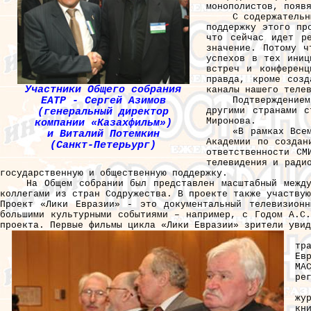
монополистов, появ
С содержательн
поддержку этого пр
что сейчас идет ре
значение. Потому ч
успехов в тех иниц
встреч и конференц
правда, кроме созд
Участники Общего собрания
каналы нашего теле
ЕАТР - Сергей Азимов
Подтверждение
другими странами с
(генеральный директор
Миронова.
компании «Казахфильм»)
«В рамках Все
и Виталий Потемкин
Академии по создан
(Санкт-Петерьург)
ответственности СМ
телевидения и ради
государственную и общественную поддержку.
На Общем собрании был представлен масштабный межд
коллегами из стран Содружества. В проекте также участвую
Проект «Лики Евразии» - это документальный телевизион
большими культурными событиями – например, с Годом А.С.
проекта. Первые фильмы цикла «Лики Евразии» зрители увид
тр
Ев
МА
ре
жу
кн