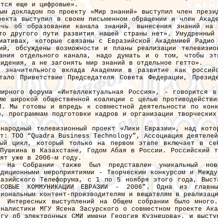
ятся еще и цифровые».
ым докладом по проекту «Мир знаний» выступил член прези
оекта выступил в своем письменном обращении и член Акад
чь об образовании канала знаний, вынесения знаний на 
то другого пути развития нашей страны нет». Умудренный
иативах, которые связаны с Евразийской Академией Радио
ий, обсуждены возможности и планы реализации телевизио
ания отдельного канала, надо думать и о том, чтобы эт
видения, а не загонять мир знаний в отдельное гетто».
м значительного вклада Академии в развитие как россий
тало Приветствие Председателя Совета Федерации, Презид
мирного форума «Интеллектуальная Россия», - говорится в
ию широкой общественной коалиции с целью противодействи
И. Мы готовы и впредь к совместной деятельности по конк
о, программам подготовки кадров и организации творческих
ународный телевизионный проект «Лики Евразии», над кото
т: ТОО “
Quadra
Business
Technology
”, Ассоциация деятелей
ный цикл, который только на первом этапе включает в се
Пушкина в Казахстане, Годом Абая в России. Российский т
ят уже в 2006-м году.
На Собрании также был представлен уникальный но
адиционными мероприятиями - Творческим конкурсом и Межд
разийского Телефорума, с 1 по 5 ноября этого года, Выст
ССОВЫЕ КОММУНИКАЦИИ ЕВРАЗИИ - 2006”. Одна из главны
гиональным контент-производителям и вещателям в реализац
Интересных выступлений на Общем собрании было много
рналистики МГУ Ясена Засурского о совместном проекте Ак
игу об электронных СМИ имени Георгия Кузнецова», и высту