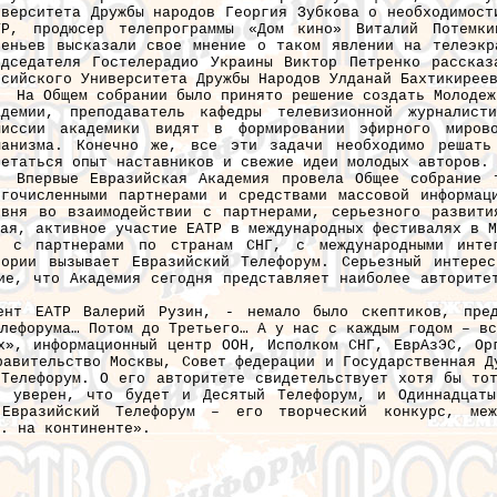
иверситета Дружбы народов Георгия Зубкова о необходимост
ТР, продюсер телепрограммы «Дом кино» Виталий Потемк
сеньев высказали свое мнение о таком явлении на телеэкр
едседателя Гостелерадио Украины Виктор Петренко расска
ссийского Университета Дружбы Народов Улданай Бахтикирее
На Общем собрании было принято решение создать Молодеж
адемии, преподаватель кафедры телевизионной журналис
миссии академики видят в формировании эфирного миров
манизма. Конечно же, все эти задачи необходимо решать
четаться опыт наставников и свежие идеи молодых авторов.
Впервые Евразийская Академия провела Общее собрание 
огочисленными партнерами и средствами массовой информац
овня во взаимодействии с партнерами, серьезного развити
ая, активное участие ЕАТР в международных фестивалях в М
х с партнерами по странам СНГ, с международными инте
ории вызывает Евразийский Телефорум. Серьезный интерес
ие, что Академия сегодня представляет наиболее авторите
ент ЕАТР Валерий Рузин, - немало было скептиков, пред
лефорума… Потом до Третьего… А у нас с каждым годом – вс
х», информационный центр ООН, Исполком СНГ, ЕврАзЭС, Ор
равительство Москвы, Совет федерации и Государственная Д
Телефорум. О его авторитете свидетельствует хотя бы тот
Я уверен, что будет и Десятый Телефорум, и Одиннадцаты
 Евразийский Телефорум – его творческий конкурс, меж
. на континенте».