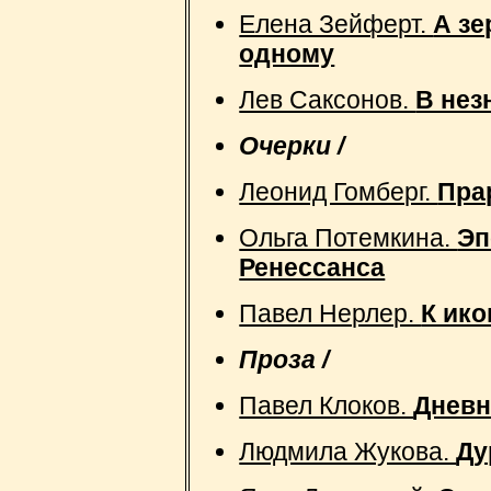
Елена Зейферт.
А зе
одному
Лев Саксонов.
В нез
Очерки /
Леонид Гомберг.
Пра
Ольга Потемкина.
Эп
Ренессанса
Павел Нерлер.
К ик
Проза /
Павел Клоков.
Дневн
Людмила Жукова.
Ду