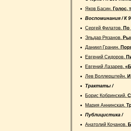
Яков Басин.
Голос, 
Воспоминания / К 
Сергей Филатов.
По 
Эльдар Рязанов.
Рыц
Даниил Гранин.
Пор
Евгений Сидоров.
П
Евгений Лазарев.
«Б
Лев Воллерштейн.
И
Трактаты /
Борис Кобринский.
С
Мария Аннинская.
Т
Публицистика /
Анатолий Кочанов.
Б