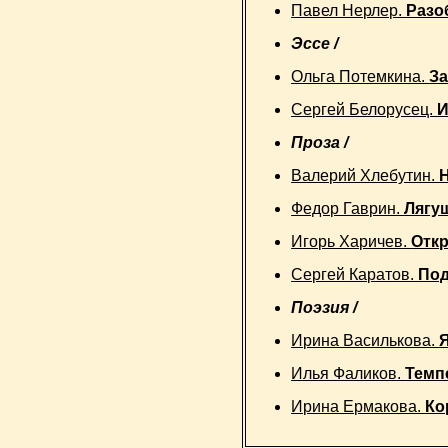
Павел Нерлер.
Разо
Эссе /
Ольга Потемкина.
За
Сергей Белорусец.
И
Проза /
Валерий Хлебутин.
Федор Гаврин.
Лягу
Игорь Харичев.
Отк
Сергей Каратов.
Под
Поэзия /
Ирина Василькова.
Я
Илья Фаликов.
Темп
Ирина Ермакова.
Ко