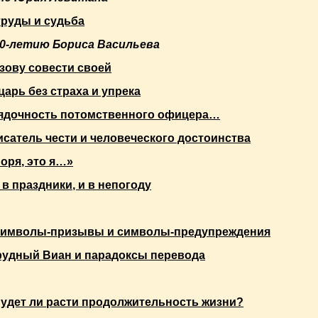
труды и судьба
90-летию Бориса Васильева
зову совести своей
арь без страха и упрека
ядочность потомственного офицера…
исатель чести и человеческого достоинства
оря, это я…»
 в праздники, и в непогоду
имволы-призывы и символы-предупреждения
рудный Виан и парадоксы перевода
удет ли расти продолжительность жизни?