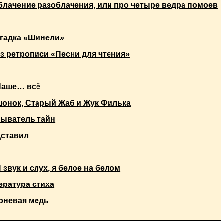
блачение разоблачения, или про четыре ведра помоев
гадка «Шинели»
з ретрописи «Песни для чтения»
Наше… всё
шонок, Старый Жаб и Жук Филька
рыватель тайн
ставил
 звук и слух, я белое на белом
ература стиха
рневая медь