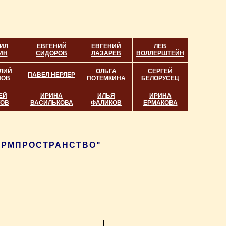
ИЛ
ЕВГЕНИЙ
ЕВГЕНИЙ
ЛЕВ
ИН
СИДОРОВ
ЛАЗАРЕВ
ВОЛЛЕРШТЕЙН
ЛИЙ
ОЛЬГА
СЕРГЕЙ
ПАВЕЛ НЕРЛЕР
НОВ
ПОТЕМКИНА
БЕЛОРУСЕЦ
ЕЙ
ИРИНА
ИЛЬЯ
ИРИНА
ТОВ
ВАСИЛЬКОВА
ФАЛИКОВ
ЕРМАКОВА
ФОРМПРОСТРАНСТВО"