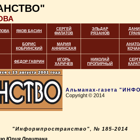
АНСТВО"
ОВА
СЕРГЕЙ
ЭЛЬДАР
ДАНИ
ЛОВА
ЯКОВ БАСИН
ФИЛАТОВ
РЯЗАНОВ
ГРАН
БОРИС
МАРИЯ
АНАТО
КОБРИНСКИЙ
АННИНСКАЯ
КОЧА
ИГОРЬ
НИКОЛАЙ
СЕРГ
ФЕДОР ГАВРИН
ХАРИЧЕВ
ПРОПИРНЫЙ
КАРА
Альманах-газета "ИН
Copyright © 2014
"Информпространство", № 185-2014
тию Юрия Левитана