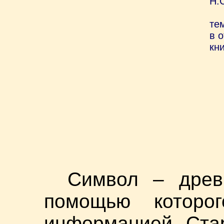
Н.
те
в 
кни
Символ – древ
помощью которо
информацией. Ста