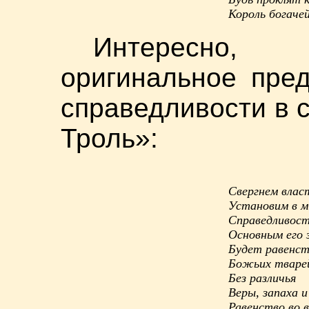
Король богаче
Интересно,
оригинальное пре
справедливости в 
Троль»:
Свергнем влас
Установим в м
Справедливост
Основным его 
Будет равенст
Божьих тваре
Без различья
Веры, запаха и
Равенство во 