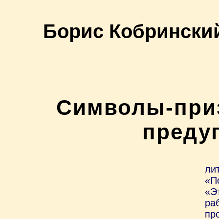
Борис Кобрински
Символы-при
преду
ли
«П
«Э
ра
пр