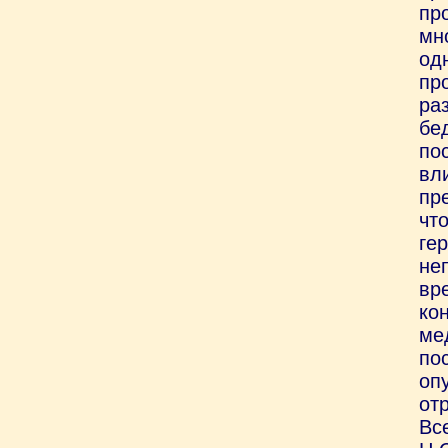
пр
мн
од
пр
ра
бе
по
вл
пр
чт
ге
не
вр
ко
ме
по
оп
от
Вс