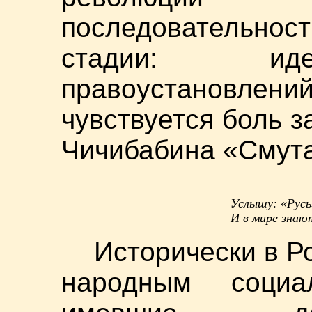
последовательност
стадии: иде
правоустановлен
чувствуется боль з
Чичибабина «Смута
Услышу: «Русь»
И в мире знаю
Исторически в Р
народным социал