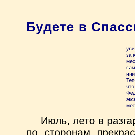
Будете в Спас
ув
зап
мес
са
ини
Теп
что
Фед
экс
мес
Июль, лето в разга
по сторонам прекрас