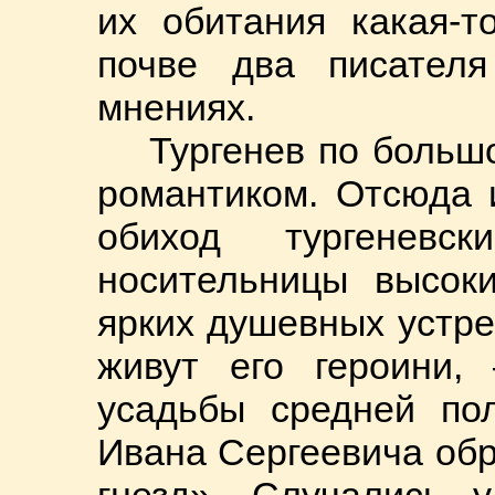
их обитания какая-т
почве два писателя
мнениях.
Тургенев по больш
романтиком. Отсюда 
обиход тургенев
носительницы высок
ярких душевных устре
живут его героини,
усадьбы средней пол
Ивана Сергеевича об
гнезд». Случались 