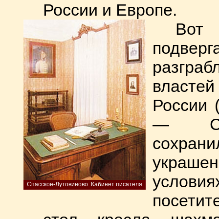
России и Европе.
Вот 
подве
разграб
властей
России 
— С.К
сохрани
украшен
услов
Спасское-Лутовиново. Кабинет писателя
посети