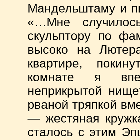
Мандельштаму и пи
«…Мне случилось
скульптору по фа
высоко на Лютера
квартире, покин
комнате я впе
неприкрытой нище
рваной тряпкой вме
— жестяная кружк
сталось с этим Эп