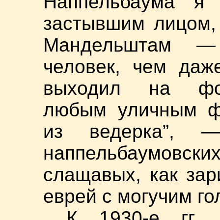
Наппельбаума я
застывшим лицом, 
Мандельштам —
человек, чем даж
выходил на фот
любым уличным ф
из ведерка”, 
наппельбаумовски
слащавых, как зар
еврей с могучим го
К 1930-е гг. 