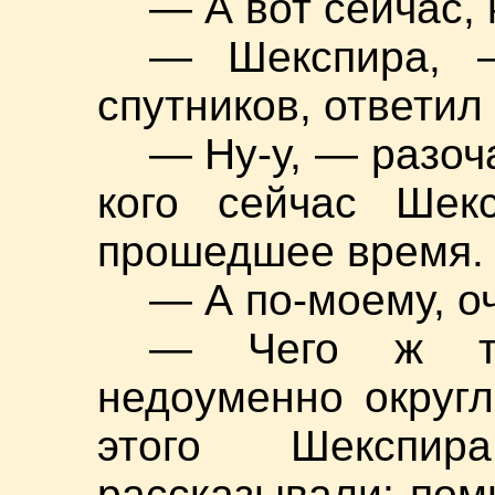
— А вот сейчас,
— Шекспира, 
спутников, ответил
— Ну-у, — разоч
кого сейчас Шекс
прошедшее время.
— А по-моему, о
— Чего ж та
недоуменно округ
этого Шекспи
рассказывали: пом