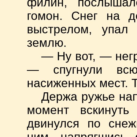
филин, послышал
гомон. Снег на д
выстрелом, упал
землю.
— Ну вот, — нег
— спугнули вс
насиженных мест. Т
Держа ружье нап
момент вскинуть
двинулся по снеж
ним, напрягшись 