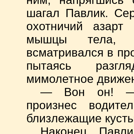
шагал Павлик. Сер
охотничий азарт 
мышцы тела, 
всматривался в пр
пытаясь разгл
мимолетное движе
— Вон он! —
произнес водите
близлежащие кусты
Наконец Павл