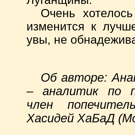
Очень хотелось
изменится к лучш
увы, не обнадежива
Об авторе: Ана
– аналитик по п
член попечител
Хасидей ХаБаД (Мо