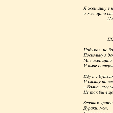
Я женщину в н
и женщина ста
(Алексан
ПОДК
Подумал, не б
Поскольку я д
Мне женщина с
И вмиг потерял
Иду я с бутыл
И слышу на ве
– Вались ему 
Не так бы еще
Зевакам кричу:
Дураки, мол,