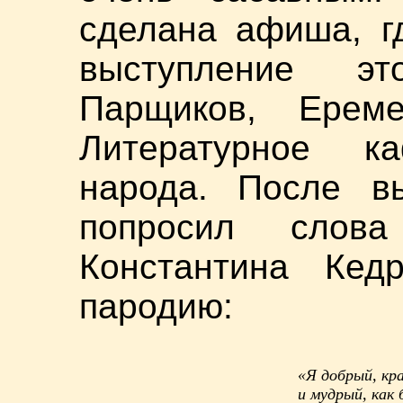
сделана афиша, г
выступление э
Парщиков, Ерем
Литературное к
народа. После в
попросил слов
Константина Кед
пародию:
«Я добрый, кр
и мудрый, как 