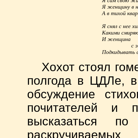
Я сам свою жи
Я женщину в н
А в тихой ква
Я снял с нее х
Какими смиряю
И женщина
с этой 
Подкидывать с
Хохот стоял гом
полгода в ЦДЛе, 
обсуждение стихо
почитателей и 
высказаться по
раскручиваем