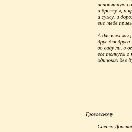
непонятную со
и брожу я, и к
и сужу, и дор
вне тебе прив
А для всех мы 
друг для друга
во саду ли, в о
все толкуем о 
одиноких две 
Мих
Грозовскому
Снесло Донски