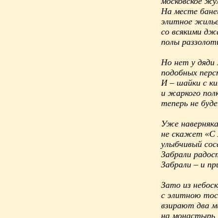
московское жу
На месте бане
элитное жиль
со всякими дж
полы раззолоти
Но нет у дяди 
подобных перс
И – шайки с к
и жаркого пол
теперь не буд
Уже наверняк
не скажет «С 
улыбчивый сос
Забрали радос
Забрали – и пр
Зато из небос
с элитною тос
взирают два м
на монастырь