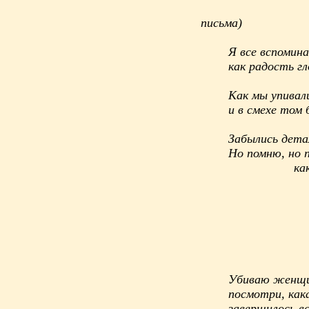
(из 
письма)
Я все вспомина
как радость гл
Как мы упивал
и в смехе том б
Забылись дета
Но помню, но 
как мы хо
Убиваю женщин
посмотри, как
завершилось вс