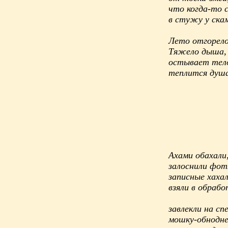
что когда-то 
в стужу у скам
Лето отгорело
Тяжело дыша,
остывает тел
теплится душа
Ахами обахали
залоснили фот
записные хаха
взяли в обрабо
завлекли на сп
мошку-обнодне