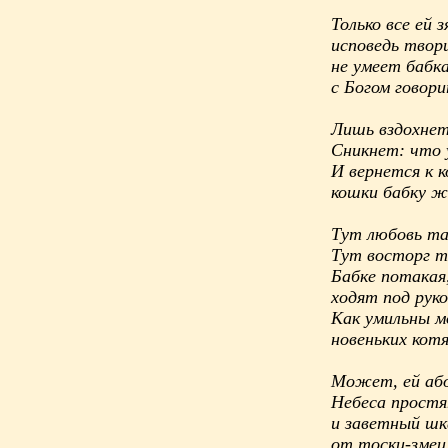
Только все ей з
исповедь твор
не умеет бабк
с Богом говори
Лишь вздохнет
Сникнет: что
И вернется к 
кошки бабку ж
Тут любовь та
Тут восторг т
Бабке потакая
ходят под руко
Как умильны 
новеньких котя
Может, ей аб
Небеса прост
и заветный шк
от тоски-змеи