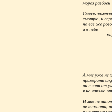
мороз разбоен 
Сквозь замерз
смотрю, и вер
но все же розо
а в небе
марта си
А мне уже не 
примерить шку
ни с горя от у
я не напялю эт
И мне не лапо
не темнота, н
и не страны с