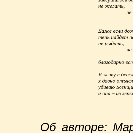
не желать,
не вер
не с
Даже если дож
тень найдет н
не рыдать,
не пла
не с
благодарно вс
Я живу в бесс
я давно отъяв
убиваю женщин
а она – из зерк
Об авторе: Ма