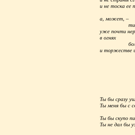
и не тоска ее 
а, может, –
тихий св
уже почти не
в огнях
больших 
и торжестве и
Ты бы сразу уш
Ты меня бы с с
Ты бы скупо п
Ты не дал бы у