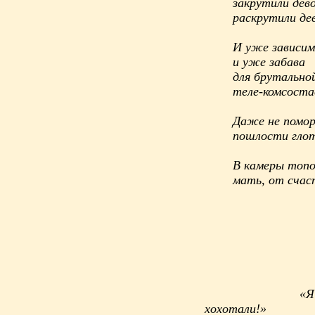
закрутили дево
раскрутили дев
И уже зависим
и уже забава
для брутально
теле-комсоста
Даже не помо
пошлости гло
В камеры топ
мать, от счас
«Я все вс
хохотали!»