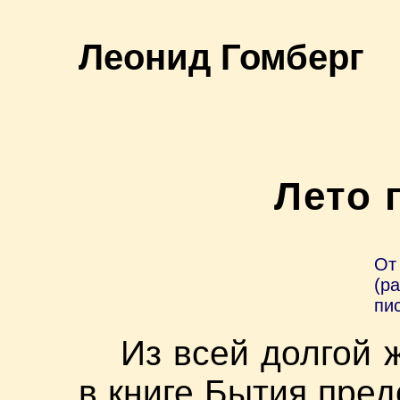
Леонид Гомберг
Лето 
От
(р
пи
Из всей долгой 
в книге Бытия пред