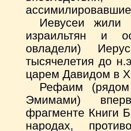
ассимилировавшие
Иевусеи жили 
израильтян и о
овладели) Иеру
тысячелетия до н.
царем Давидом в X 
Рефаим (рядом
Эмимами) впер
фрагменте Книги 
народах, против