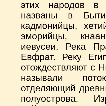
этих народов в 
названы в Бытии
кадмонийцы, хети
эморийцы, кнаа
иевусеи. Река Пр
Евфрат. Реку Еги
отождествляют с Н
называли пото
отделяющий древн
полуострова. Из