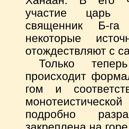
Ханаан. В его ч
участие царь 
священник Б-га 
некоторые источ
отождествляют с с
Только тепе
происходит форма
гом и соответст
монотеистической
подробно разр
закреплена на горе