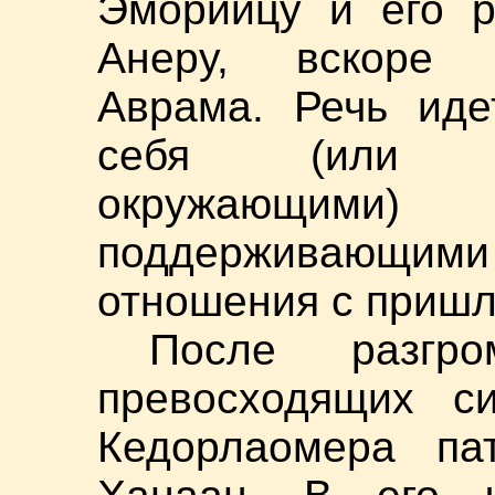
Эморийцу и его р
Анеру, вскоре 
Аврама. Речь иде
себя (или иде
окружающим
поддерживающи
отношения с приш
После разгр
превосходящих с
Кедорлаомера па