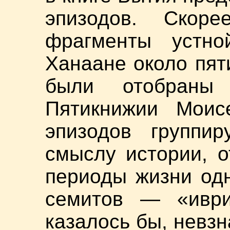
эпизодов. Скор
фрагменты устно
Ханаане около пят
были отобраны
Пятикнижии Моис
эпизодов группи
смыслу истории, 
периоды жизни од
семитов — «иври
казалось бы, невзн