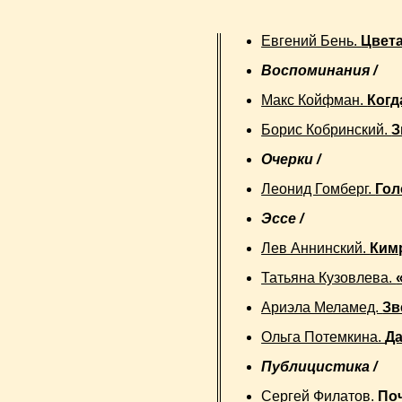
Евгений Бень.
Цвета
Воспоминания /
Макс Койфман.
Когд
Борис Кобринский.
З
Очерки /
Леонид Гомберг.
Гол
Эссе /
Лев Аннинский.
Ким
Татьяна Кузовлева.
Ариэла Меламед.
Зв
Ольга Потемкина.
Да
Публицистика /
Сергей Филатов.
По