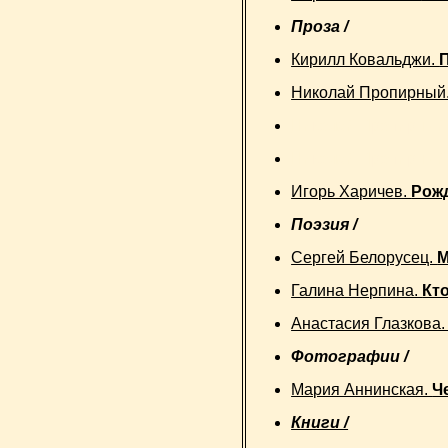
Проза /
Кирилл Ковальджи.
Николай Пропирный
Николай Пропирный
Николай Пропирный
Игорь Харичев.
Рожд
Поэзия /
Сергей Белорусец.
М
Галина Нерпина.
Кт
Анастасия Глазкова
Фотографии /
Мария Аннинская.
Ч
Книги /