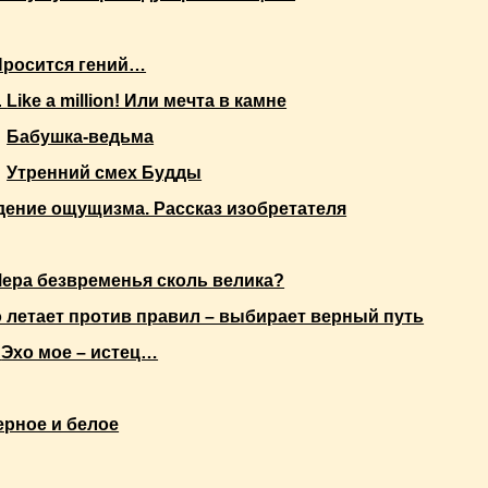
Просится гений…
.
Like a million! Или мечта в камне
.
Бабушка-ведьма
.
Утренний смех Будды
ение ощущизма. Рассказ изобретателя
ера безвременья сколь велика?
о летает против правил – выбирает верный путь
.
Эхо мое – истец…
ерное и белое