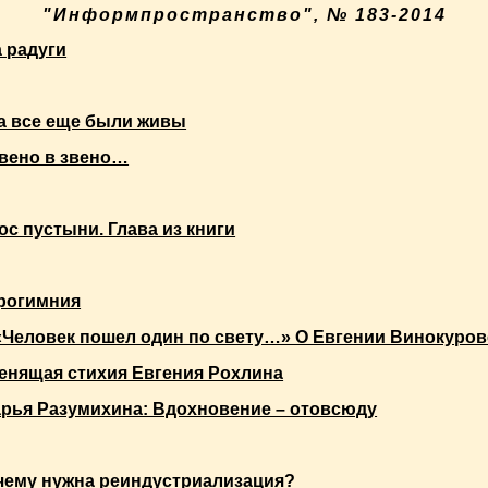
"Информпространство", № 183-2014
 радуги
а все еще были живы
вено в звено…
ос пустыни. Глава из книги
рогимния
«Человек пошел один по свету…» О Евгении Винокуров
енящая стихия Евгения Рохлина
рья Разумихина: Вдохновение – отовсюду
чему нужна реиндустриализация?