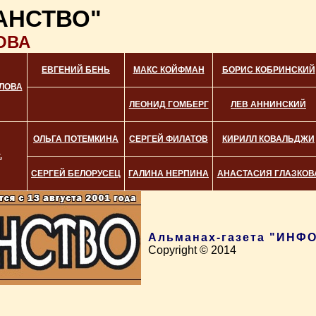
АНСТВО"
ОВА
ЕВГЕНИЙ БЕНЬ
МАКС КОЙФМАН
БОРИС КОБРИНСКИЙ
ЛОВА
ЛЕОНИД ГОМБЕРГ
ЛЕВ АННИНСКИЙ
ОЛЬГА ПОТЕМКИНА
СЕРГЕЙ ФИЛАТОВ
КИРИЛЛ КОВАЛЬДЖИ
.
СЕРГЕЙ БЕЛОРУСЕЦ
ГАЛИНА НЕРПИНА
АНАСТАСИЯ ГЛАЗКОВ
Альманах-газета "ИН
Copyright © 2014