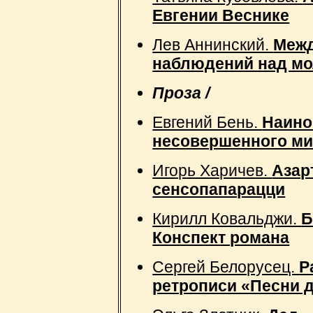
Евгении Веснике
Лев Аннинский.
Межд
наблюдений над мо
Проза /
Евгений Бень.
Наино
несовершенного ми
Игорь Харичев.
Азар
сенсопапарацци
Кирилл Ковальджи.
Б
Конспект романа
Сергей Белорусец.
Р
ретрописи «Песни д