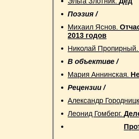
Эльга Злотник.
Дед
Поэзия /
Михаил Яснов.
Отчас
2013 годов
Николай Пропирный
В объективе /
Мария Аннинская.
Н
Рецензии /
Александр Городниц
Леонид Гомберг.
Дел
Леонид Гомберг.
Про