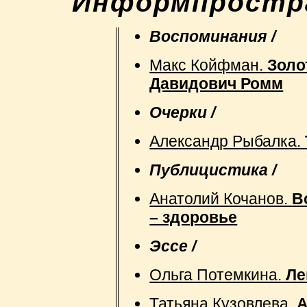
"Информпростра
Воспоминания /
Макс Койфман.
Золо
Давидович Ромм
Очерки /
Александр Рыбалка.
Публицистика /
Анатолий Кочанов.
В
– здоровье
Эссе /
Ольга Потемкина.
Ле
Татьяна Кузовлева.
А