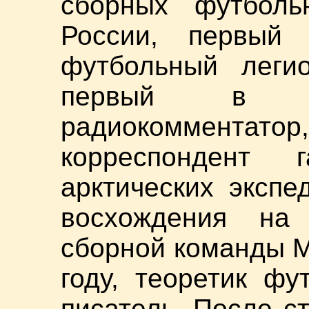
сборных футбол
России, первый 
футбольный легио
первый в С
радиокоммент
корреспондент 
арктических экспе
восхождения на
сборной команды М
году, теоретик фу
писатель. После с