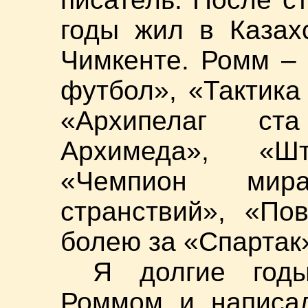
годы жил в Казах
Чимкенте. Ромм – 
футбол», «Тактика
«Архипелаг ст
Архимеда», «Ш
«Чемпион мир
странствий», «По
болею за «Спартак
Я долгие год
Роммом и написал