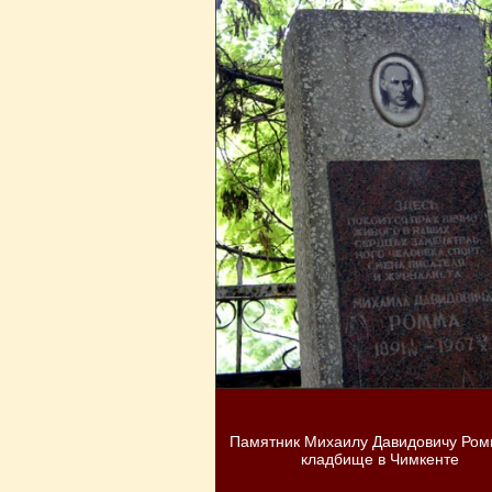
Памятник Михаилу Давидовичу Ром
кладбище в Чимкенте