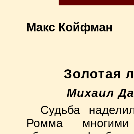
Макс Койфман
Золотая 
Михаил Д
Судьба надели
Ромма многими