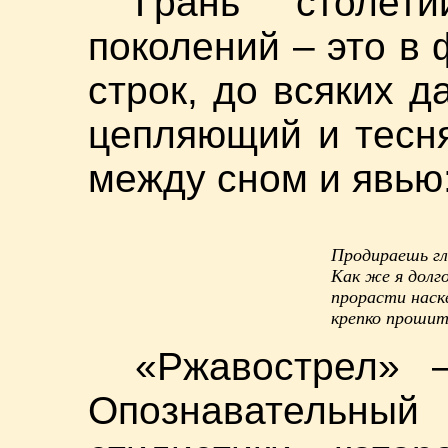
Грань столет
поколений – это в 
строк, до всяких д
цепляющий и тесня
между сном и явью
Продираешь гла
Как же я долго
прорасти наскв
крепко проши
«Ржавострел» –
Опознавательн