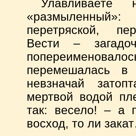
Улавливаете
«размыленный»
перетряской, пе
Вести – загадо
попереименова
перемешалась в 
невзначай затоп
мертвой водой пл
так: весело! – а 
восход, то ли зака