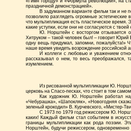
«Гимн городу» и «Формула революции», на сти
праздничной демонстрацией».
В задуманном варианте фильм так и не п
позволило разглядеть огромные эстетические 
что мультипликация есть пластическое время. 
какие уступки, если они не согласуются с твоей
Ю. Норштейн с восторгом отзывается о
Хитруком – такой человек был! – говорит Юрий Б
одну вещь придумал, запомни, пожалуйста!» Чт
наше время увидеть возрождение российской 
И коллеги с любовью и уважением относ
рассказывал о нем, то весь преображался, т
изумлением.
Из рисованной мультипликации Ю. Норште
церковь на Спасо-песках, что стоит в том сам
Как художник Ю. Норштейн работал на
«Чебурашка», «Шапокляк», «Новогодняя сказка
зеленый крокодил» В. Курчевского, «Мистер-Тви
С 1973 по 1979 год режиссером Ю. Норшт
каких! Каждый фильм стал событием в искусс
границы мультипликации как рода поэзии. 
Норштейн, будучи режиссером, одновременно 