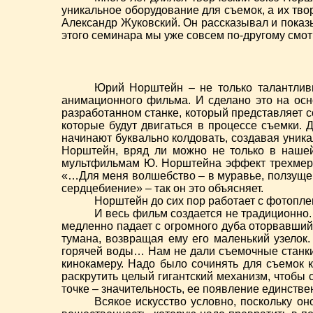
уникальное оборудование для съемок, а их тво
Александр Жуковский. Он рассказывал и показ
этого семинара мы уже совсем по-другому смо
Юрий Норштейн – не только талантливы
анимационного фильма. И сделано это на осн
разработанном станке, который представляет
которые будут двигаться в процессе съемки. 
начинают буквально колдовать, создавая уника
Норштейн, вряд ли можно не только в нашей
мультфильмам Ю. Норштейна эффект трехмерно
«…Для меня волшебство – в муравье, ползущем
сердцебиение» – так он это объясняет.
Норштейн до сих пор работает с фотопле
И весь фильм создается не традиционно. 
медленно падает с огромного дуба оторвавшийс
тумана, возвращая ему его маленький узелок
горячей воды… Нам не дали съемочные станки,
кинокамеру. Надо было сочинять для съемок к
раскрутить целый гигантский механизм, чтобы с
точке – значительность, ее появление единстве
Всякое искусство условно, поскольку о