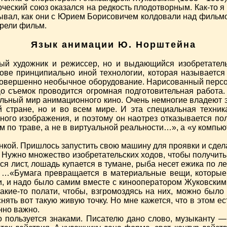
рческий союз оказался на редкость плодотворным. Как-то я
ывал, как они с Юрием Борисовичем колдовали над фильмо
трели фильм.
Язык анимации Ю. Норштейна
й художник и режиссер, но и выдающийся изобретатель.
ове принципиально иной технологии, которая называется
 совершенно необычное оборудование. Нарисованный персо
До съемок проводится огромная подготовительная работа.
льный мир анимационного кино. Очень немногие владеют это
 стране, но и во всем мире. И эта специальная техник
го изображения, и поэтому он наотрез отказывается по
 по траве, а не в виртуальной реальности…», а «у компью
нкой. Пришлось запустить свою машину для проявки и сдел
Нужно множество изобретательских ходов, чтобы получить т
я лист, лошадь купается в тумане, рыба несет ежика по ле
. …«Бумага превращается в материальные вещи, которые
 и надо было самим вместе с кинооператором Жуковским 
акие-то полати, чтобы, взгромоздясь на них, можно был
нять вот такую живую точку. Но мне кажется, что в этом ес
нно важно.
но пользуется знаками. Писателю дано слово, музыканту —