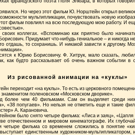
хах французского поэта Поля Элюара, в которых говорил
оявился. Но через этот фильм Ю. Норштейн открыл великое
возможности мультипликации, почувствовать новую изобраз
Этот фильм повлиял на всю последующую мою работу. И еще
 совестью».
 своих коллегах. «Вспоминаю как приятно было начинат
орисович. Придумает что-нибудь гениальное – и никогда не б
о отдашь, то сохранишь. И никакой зависти к другому. Мо
анимации».
ятся к Юрию Борисовичу. Ф. Хитрук, мало сказать, люби
ак, как будто рассказывает об очень важном событии в с
Из рисованной анимации на «куклы»
йн переходит «на куклы». То есть из церковного помещен
ом знаменитом поленовском «Московском дворике».
д более чем 40 фильмами. Сам он выделяет среди них 
», «38 попугаев». Но нельзя не отметить еще и такие фи
стер» А. Карановича.
ейном было снято четыре фильма: «Лиса и заяц», «Цапля и
тве отечественном и мировом кинематографе. Их глубочай
Эти четыре фильма со временем сложились в понятие «
выступает единственным художником-мультипликатором, 