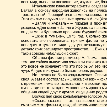
весь мир, вызывая восхищение, изумление, бла
Итальянские кинематографисты создавали
Взятая в основу народная живопись на прялка
трогательный. Горящий очаг символизировал т
Этот фильм получил главные призы в Анси (Фра
«Цапля и журавль» – горькая и пронзи
дождем. «Для меня «Цапля и Журавль» начался
он для меня буквально прошивал будущий филь
«Ежик в тумане», 1975 год. Сколько ж
основательно переделана, причем фильм не 
попадает в туман и видит другую, незнакомую
деталь: крик расширяет пространство. … Ежик, н
такой совсем небольшой сюжет.
Об этом фильме режиссер А. Герман писа
тем, как собака выпустила язык или как ежик п
это вовсе не означает, что это про рыбу: это чт
чудо. А чудо в искусстве бывает очень редко».
Но пленка не была «задымлена». Осваив
своя. А затем состоялась «Сказка сказок» – фи
к временам тяжелых испытаний и высокой нра
жизнь, где свято каждое мгновение мирного ми
общения людей друг с другом, ощущение родств
Волчок пел свою колыбельную голосом А
«Сказка сказок» – так называется сти
смотрим этот фильм и, каждый вспоминает свое