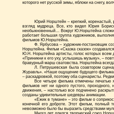
которого нет русской зимы, яблоки на снегу, в
Юрий Норштейн – крепкий, коренастый, 
взгляд мудреца. Все, кто видел Юрия Борис
необыкновенный… Вокруг Ю.Норштейна сложился
работает большая группа художников, выполняю
фильмов Ю.Норштейна.
Ф. Ярбусова – художник-постановщик со
Норштейна. Фильм «Сказка сказок» создавался
Ю.Н. Норштейна артисты, голос которых всем д
«Приникни к его уху, услышишь музыку», – по
бравурный марш сватовства. Норштейна всегда
Л. Петрушевская была соавтором сцена
Журавль». «Наше ощущение будущего фильма б
– раскадровкой, поэтому оба сценаристы. Редк
Все четыре фильма отмечены печатью я
фильмов нет ни одного пустого, проходного,
движения, – настолько все подчинено раскры
созданы удивительные шедевры анимации.
«Ежик в тумане» – это фильм о соприкос
конечной его доброте. Этот фильм, полный то
невозможно было бы выразить средствами мул
Много лет длился творческий союз Нор