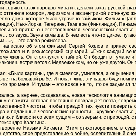
годарность.
 серию сказок народов мира и сделали заказ русской сказк
х оттенила юмором, лиризмом и эксцентрикой истинную ж
епло дома, которое было утрачено зайчиком. Фильм «Цапля
нция), Нью-Йорке, Тегеране, Тампере (Финляндия), Панаме
тельная притча о несостоявшемся человеческом счастье
… со звука. Звука камыша. В нем есть что-то дикое, пуга
м…», – это слова режиссера.
е написано об этом фильме! Сергей Козлов и принес св
уложился и в режиссерский сценарий. «Ежик каждый вече
 ему жизнь. Он столкнулся с тайной. Он бродит в тумане 
аконец, встречается с Медвежонком, но он уже другой. Он з
л: «Были картины, где я смеялся, умилялся, а ощущения 
лывет на большой рыбе. И пока я жив, эти кадры буду помни
о-то про меня. И туман – это вовсе не то, что он задымил п
алась, а вернее, создавалась, новая технология анимацио
льм о памяти, которая постоянно возвращает поэта, совреме
вственной чистоты, чтобы правдой тех чувств поверить с
ра и подлинные человеческие ценности – хрупкое счастье 
а их и близости со всем сущим – со зверьми, с природой, 
лександра Калягина.
хотворение Назыма Хикмета. Этим стихотворением, в су
 детство, свое представление о войне, ослепительный снег