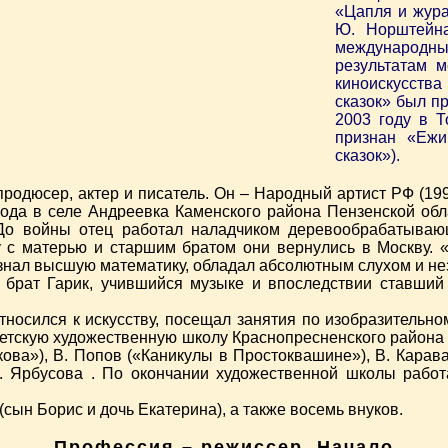
«Цапля и жура
Ю. Норштейна
международны
результатам 
киноискусств
сказок» был п
2003 году в 
признан «Ежи
сказок»).
родюсер, актер и писатель. Он – Народный артист РФ (19
ода в селе Андреевка Каменского района Пензенской облас
о войны отец работал наладчиком деревообрабатываю
у с матерью и старшим братом они вернулись в Москву. 
 знал высшую математику, обладал абсолютным слухом и не
 брат Гарик, учившийся музыке и впоследствии ставший
осился к искусству, посещал занятия по изобразительном
Детскую художественную школу Краснопресненского района
ова»), В. Попов («Каникулы в Простоквашине»), В. Карава
. Ярбусова . По окончании художественной школы рабо
сын Борис и дочь Екатерина), а также восемь внуков.
Профессия – режиссер. Начало