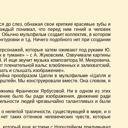
я до слез, обнажая свои крепкие красивые зубы и
каждый понимал, что перед ним гений и человек
 Обычно мультфильм создает коллектив, в котором
туровки и т.д. Ничего подобного нет при создании
персонажей, которые затем оживают под руками Ю.
 в тумане» – с А. Жуковским. Озвучивали картины
й. И еще звучит музыка композитора М. Мееровича.
ит пленительной вальс влюбленных и залихватский,
шать и слышать изображение».
тейна прообразом Цапли в мультфильме «Цапля и
штейн. Мы конструировали вместе. Она словом, я
жника Франчески Ярбусовой. Ни в одном из этих
ажение было бы ради изображения, движение ради
тельности людей чрезвычайно талантливых и были
 о нелепой трагичности, существующей в мире, и о
нет таких оттенков человеческих чувств, которые
), который еще встречи с Норштейном придумывал