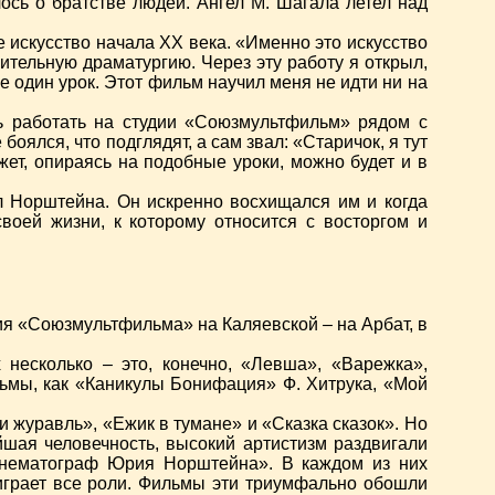
ось о братстве людей. Ангел М. Шагала летел над
 искусство начала ХХ века. «Именно это искусство
ительную драматургию. Через эту работу я открыл,
 один урок. Этот фильм научил меня не идти ни на
ь работать на студии «Союзмультфильм» рядом с
оялся, что подглядят, а сам звал: «Старичок, я тут
жет, опираясь на подобные уроки, можно будет и в
л Норштейна. Он искренно восхищался им и когда
воей жизни, к которому относится с восторгом и
ия «Союзмультфильма» на Каляевской – на Арбат, в
несколько – это, конечно, «Левша», «Варежка»,
льмы, как «Каникулы Бонифация» Ф. Хитрука, «Мой
 журавль», «Ежик в тумане» и «Сказка сказок». Но
шая человечность, высокий артистизм раздвигали
кинематограф Юрия Норштейна». В каждом из них
играет все роли. Фильмы эти триумфально обошли