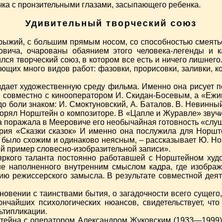
олчка с пронзительными глазами, засыпающего ребенка.
Удивительный творческий союз
рыжий, с большим прямым носом, со способностью смеятьс
овича, очарованы обаянием этого человека-легенды и 
 творческий союз, в котором все есть и ничего лишнего.
щих много видов работ: фазовки, прорисовки, заливки, кон
здает художественную среду фильма. Именно она рисует 
 совместно с кинооператором И. Скидан-Босевым, а «Ежик
о боли знаком: И. Смоктуновский, А. Баталов. В. Невинны
вторял Норштейн о композиторе. В «Цапле и Журавле» звуч
 поражала в Мееровиче его необычайная готовность «слу
рия «Сказки сказок» И именно она послужила для Норш
ыло схожим и одинаково неясным, – рассказывает Ю. Нор
ий пример словесно-изобразительной записи».
ркого таланта постоянно работавшей с Норштейном худо
 не наполненного внутренним смыслом кадра, где изобр
тию режиссерского замысла. В результате совместной дея
новении с таинствами бытия, о загадочности всего сущего,
нчайших психологических нюансов, свидетельствует, что 
ьтипликации.
штейна с оператором Александром Жуковским (1933—1999