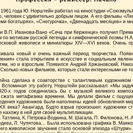
 1961 года Ю. Норштейн работал на киностудии «Союзмульт
, человек с удивительно добрым лицом. А его фильмы «Ле
семи богатырях», «Снегурочка», «Двенадцать месяцев» и м
 В.П. Иванова-Вано «Сеча при Керженце» получил Преми
м по мотивам русской легенды и симфонической поэмы Н.А.
сковой живописи и миниатюры XIV—XVI веков. Очень пр
ивала новый и очень важный период творчества. Появи
ления» стала открытием в искусстве и социальным явлен
детям, но и взрослым. Появился Андрей Хржановский, Нико
 Сколько новых фильмов, которые стали интересными не то
ейна сделана в соавторстве с талантливым художнико
. Вспоминая эту работу, Норштейн рассказывал: «Мы зад
1920-х годов соединилась бы с музыкой великого компо
, сжата метафизика времени. Мы делали фильм с ощуще
зведения художников были наполнены идеей обновления мир
 века? Авангард. Будто взрыв произошел: художники стал
е нахожу в ней для своей мультипликации.
Татлина, К. Петрова-Водкина, М. Шагала, П. Филонова, Н. А
едева, Л. Чупятова… Была использована графика В. Маяков
его живописное звучание стало основой эпизода «Штурм»