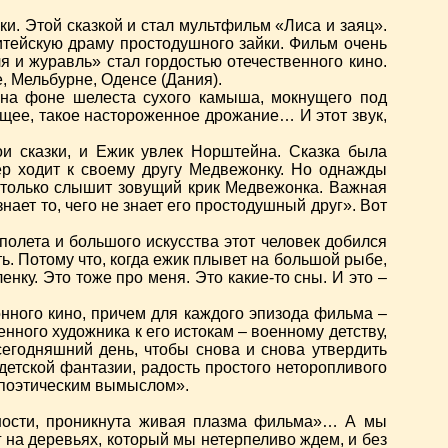
и. Этой сказкой и стал мультфильм «Лиса и заяц».
итейскую драму простодушного зайки. Фильм очень
 и журавль» стал гордостью отечественного кино.
, Мельбурне, Оденсе (Дания).
 на фоне шелеста сухого камыша, мокнущего под
ющее, такое настороженное дрожание… И этот звук,
ои сказки, и Ежик увлек Норштейна. Сказка была
р ходит к своему другу Медвежонку. Но однажды
и только слышит зовущий крик Медвежонка. Важная
нает то, чего не знает его простодушный друг». Вот
полета и большого искусства этот человек добился
ть. Потому что, когда ежик плывет на большой рыбе,
ленку. Это тоже про меня. Это какие-то сны. И это –
нного кино, причем для каждого эпизода фильма –
нного художника к его истокам – военному детству,
егодняшний день, чтобы снова и снова утвердить
детской фантазии, радость простого неторопливого
с поэтическим вымыслом».
щности, проникнута живая плазма фильма»… А мы
 на деревьях, который мы нетерпеливо ждем, и без