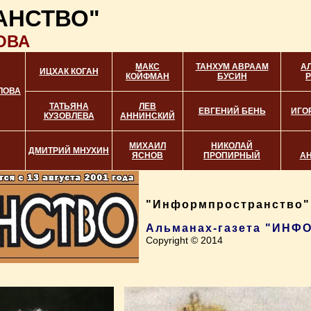
АНСТВО"
ОВА
МАКС
ТАНХУМ АВРААМ
А
ИЦХАК КОГАН
КОЙФМАН
БУСИН
ЛОВА
ТАТЬЯНА
ЛЕВ
ЕВГЕНИЙ БЕНЬ
ИГО
КУЗОВЛЕВА
АННИНСКИЙ
МИХАИЛ
НИКОЛАЙ
ДМИТРИЙ МНУХИН
ЯСНОВ
ПРОПИРНЫЙ
А
"Информпространство",
Альманах-газета "ИН
Copyright © 2014