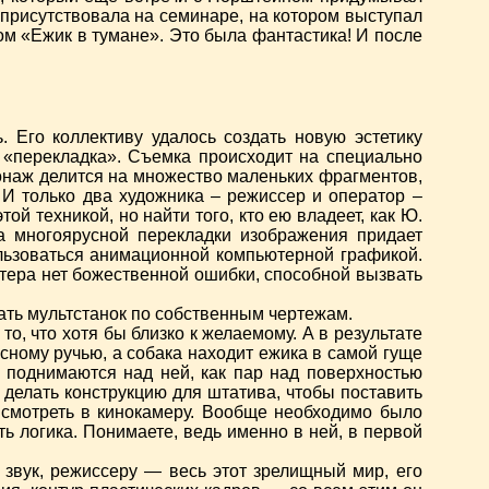
 присутствовала на семинаре, на котором выступал
м «Ежик в тумане». Это была фантастика! И после
 Его коллективу удалось создать новую эстетику
 «перекладка». Съемка происходит на специально
наж делится на множество маленьких фрагментов,
 И только два художника – режиссер и оператор –
й техникой, но найти того, кто ею владеет, как Ю.
а многоярусной перекладки изображения придает
льзоваться анимационной компьютерной графикой.
тера нет божественной ошибки, способной вызвать
ать мультстанок по собственным чертежам.
о, что хотя бы близко к желаемому. А в результате
сному ручью, а собака находит ежика в самой гуще
 поднимаются над ней, как пар над поверхностью
делать конструкцию для штатива, чтобы поставить
о смотреть в кинокамеру. Вообще необходимо было
ть логика. Понимаете, ведь именно в ней, в первой
 звук, режиссеру — весь этот зрелищный мир, его