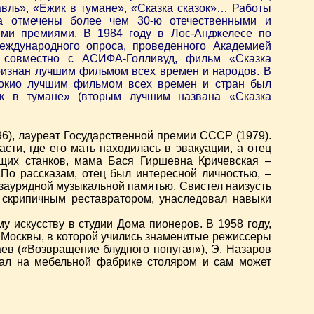
вль», «Ежик в тумане», «Сказка сказок»… Работы
 отмечены более чем 30-ю отечественными и
ми премиями. В 1984 году в Лос-Анджелесе по
международного опроса, проведенного Академией
а совместно с АСИФА-Голливуд, фильм «Сказка
ризнан лучшим фильмом всех времен и народов. В
Токио лучшим фильмом всех времен и стран был
к в тумане» (вторым лучшим названа «Сказка
96), лауреат Государственной премии СССР (1979).
ти, где его мать находилась в эвакуации, а отец
щих станков, мама Бася Гиршевна Кричевская –
«По рассказам, отец был интересной личностью, –
заурядной музыкальной памятью. Свистел наизусть
 скрипичным реставратором, унаследовал навыки
у искусству в студии Дома пионеров. В 1958 году,
 Москвы, в которой учились знаменитые режиссеры
ев («Возвращение блудного попугая»), Э. Назаров
тал на мебельной фабрике столяром и сам может