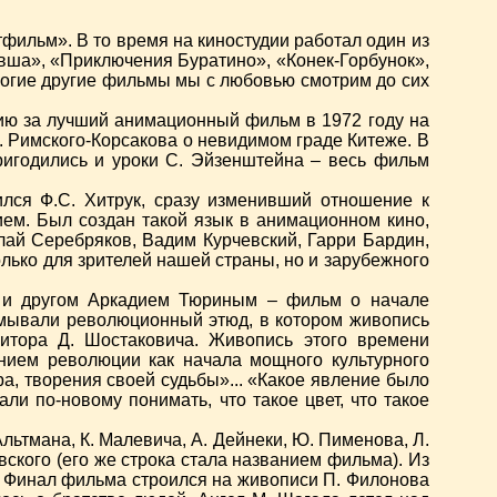
фильм». В то время на киностудии работал один из
вша», «Приключения Буратино», «Конек-Горбунок»,
ногие другие фильмы мы с любовью смотрим до сих
ю за лучший анимационный фильм в 1972 году на
 Римского-Корсакова о невидимом граде Китеже. В
игодились и уроки С. Эйзенштейна – весь фильм
лся Ф.С. Хитрук, сразу изменивший отношение к
ием. Был создан такой язык в анимационном кино,
лай Серебряков, Вадим Курчевский, Гарри Бардин,
лько для зрителей нашей страны, но и зарубежного
м и другом Аркадием Тюриным – фильм о начале
умывали революционный этюд, в котором живопись
зитора Д. Шостаковича. Живопись этого времени
нием революции как начала мощного культурного
а, творения своей судьбы»... «Какое явление было
и по-новому понимать, что такое цвет, что такое
льтмана, К. Малевича, А. Дейнеки, Ю. Пименова, Л.
ского (его же строка стала названием фильма). Из
. Финал фильма строился на живописи П. Филонова