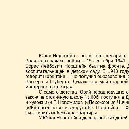
Юрий Норштейн – режиссер, сценарист, п
Родился в начале войны – 15 сентября 1941 г
Борис Лейбович Норштейн был на фронте. Д
воспитательницей в детском саду. В 1943 год
говорит Норштейн. – Не получив образования,
Вагнера и Шуберта. Думаю, что мой старший
мастерового от отца».
С самого детства Юрий неравнодушно отн
закончив столичную школу № 606, поступил в 
и художники Г. Новожилов («Похождения Чичик
(«Жил-был пес») и супруга Ю. Ноштейна – Ф
смастерить мебель для квартиры.
У Юрия Норштейна двое взрослых детей (