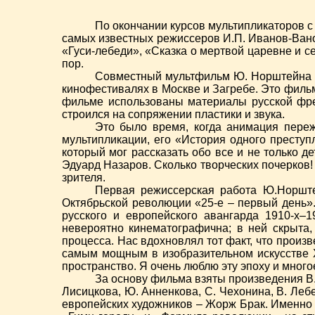
По окончании курсов мультипликаторов с
самых известных режиссеров И.П. Иванов-Вано
«Гуси-лебеди», «Сказка о мертвой царевне и 
пор.
Совместный мультфильм Ю. Норштейна и
кинофестивалях в Москве и Загребе. Это филь
фильме использованы материалы русской фре
строился на сопряжении пластики и звука.
Это было время, когда анимация переж
мультипликации, его «История одного преступ
который мог рассказать обо все и не только 
Эдуард Назаров. Сколько творческих почерков!
зрителя.
Первая режиссерская работа Ю.Норшт
Октябрьской революции «25-е – первый день»
русского и европейского авангарда 1910-х–
невероятно кинематографична; в ней скрыта
процесса. Нас вдохновлял тот факт, что прои
самым мощным в изобразительном искусстве ХХ
пространство. Я очень люблю эту эпоху и много
За основу фильма взяты произведения В. 
Лисицкова, Ю. Анненкова, С. Чехонина, В. Леб
европейских художников – Жорж Брак. Именно 