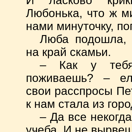
И ласково кри
Любонька, что ж м
нами минуточку, по
Люба подошла, 
на край скамьи.
– Как у тебя
поживаешь? – ел
свои расспросы Пет
к нам стала из гор
– Да все некогда
учеба. И не вырвеш