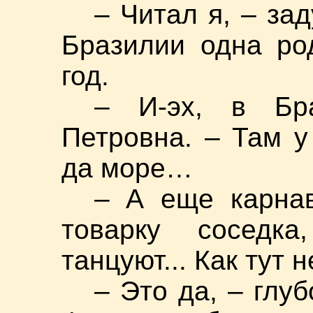
– Читал я, – за
Бразилии одна ро
год.
– И-эх, в Бра
Петровна. – Там у
да море…
– А еще карна
товарку соседк
танцуют... Как тут н
– Это да, – глу