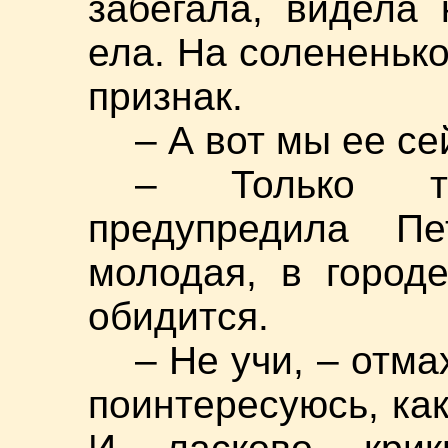
забегала, видела
ела. На солененько
признак.
– А вот мы ее се
– Только т
предупредила П
молодая, в город
обидится.
– Не учи, – отма
поинтересуюсь, как