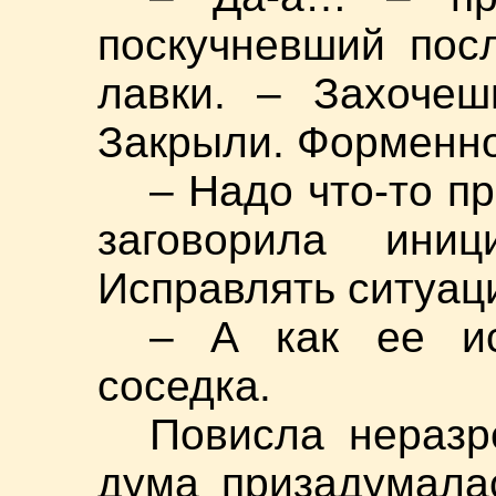
поскучневший пос
лавки. – Захочеш
Закрыли. Форменно
– Надо что-то п
заговорила иниц
Исправлять ситуац
– А как ее ис
соседка.
Повисла неразр
дума призадумала