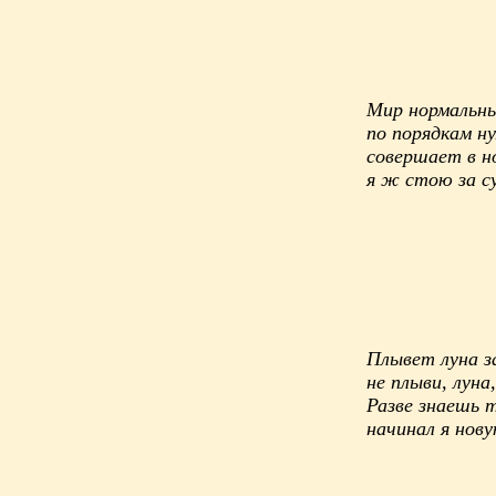
Мир нормальны
по порядкам н
совершает в н
я ж стою за с
Плывет луна за
не плыви, луна
Разве знаешь т
начинал я нов