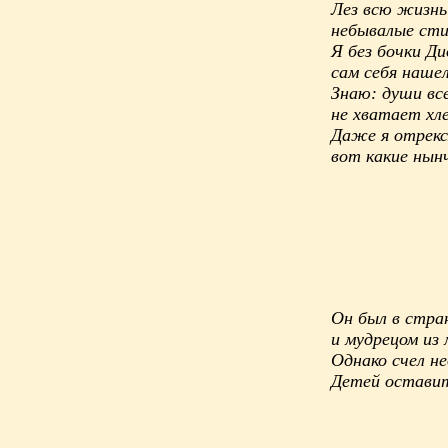
Лез всю жизнь 
небывалые сти
Я без бочки Ди
сам себя нашел
Знаю: души все
не хватает хле
Даже я отрекс
вот какие нынч
Он был в стр
и мудрецом из 
Однако счел н
Детей оставит