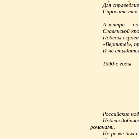
Для справедли
Спросите тех,
А завтра — по
Славянской кр
Победы скроет
«Верните!», п
И не стыдится
1990-е годы
Российские но
Нобеля добивал
романами,
Но разве были