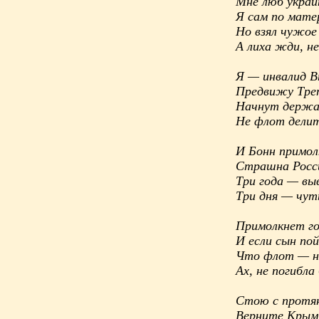
Мне люб украи
Я сам по мате
Но взял чужое 
А лиха жди, не
Я — инвалид 
Предвижу Тре
Начнут держа
Не флот делит
И Бонн примол
Страшна Росси
Три года — вы
Три дня — чут
Примолкнет г
И если сын пой
Что флот — н
Ах, не погибла
Стою с протян
Верните Крым