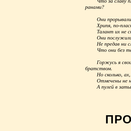
Что за славу 
ранами?
Они прорывалис
Хрипя, по-плас
Талант их не 
Они послужили
Не предав ни с
Что они без те
Горжусь я сво
братством.
Но сколько, ах
Отмечены не н
А пулей в заты
ПРО