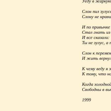
Уеду в жарку
Слон пил зулус
Слону не нрави
И по привычке
Стал гнать из 
И все сказали:
Ты не зулус, а 
Слон к переме
И жить вернулс
К чему веду я 
К тому, что на
Когда холодно
Свободны в вы
1999