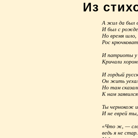
Из стих
А жил да был в
И был с рожде
Но время шло,
Рос крючковат
И патриоты у 
Кричали хором
И гордый русск
Он жить уехал 
Но там сказал
К нам заявился
Ты чернокож и 
И не еврей ты,
«Что ж, — сл
ведь я не стар.