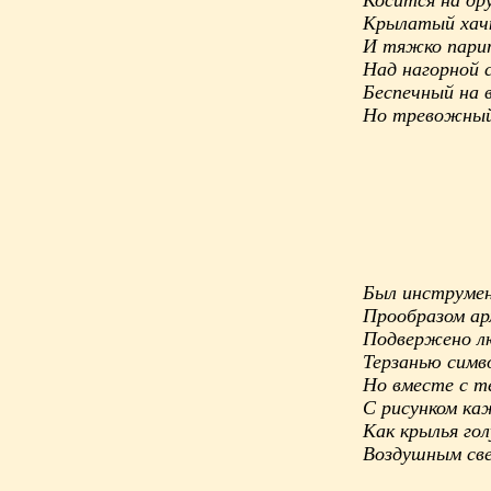
Косится на др
Крылатый хач
И тяжко пари
Над нагорной 
Беспечный на в
Но тревожный
Был инструме
Прообразом ар
Подвержено лю
Терзанью симв
Но вместе с т
С рисунком ка
Как крылья го
Воздушным све