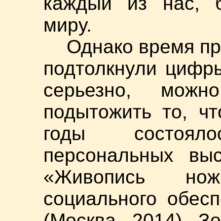
каждый из нас, б
миру.
Однако время пр
подтолкнули цифры
серьезно, мож
подытожить то, ч
годы состоял
персональных вы
«Живопись но
социального обес
(Москва, 2014). З