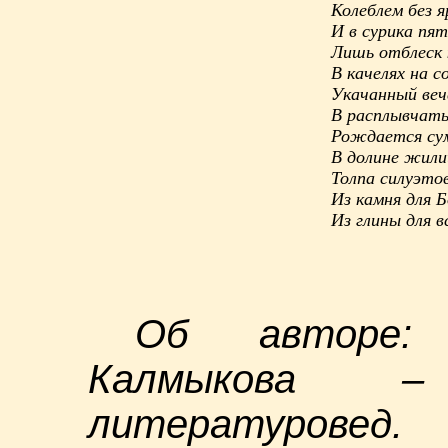
Колеблем без я
И в сурика пя
Лишь отблеск 
В качелях на с
Укачанный веч
В расплывчаты
Рождается сум
В долине жил
Толпа силуэто
Из камня для Б
Из глины для в
Об авторе: 
Калмыкова –
литературовед