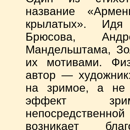
название «Арме
крылатых». Ид
Брюсова, Анд
Мандельштама, Зо
их мотивами. Физ
автор — художник
на зримое, а не
эффект зрим
непосредствен
возникает благ