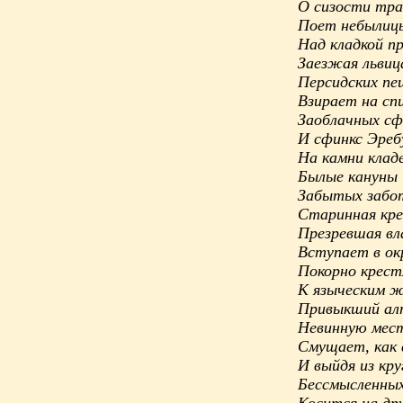
О сизости тра
Поет небылиц
Над кладкой п
Заезжая львиц
Персидских пе
Взирает на сп
Заоблачных сф
И сфинкс Эреб
На камни клад
Былые кануны
Забытых забо
Старинная кре
Презревшая вл
Вступает в ок
Покорно крест
К языческим 
Привыкший ал
Невинную мес
Смущает, как 
И выйдя из кру
Бессмысленных