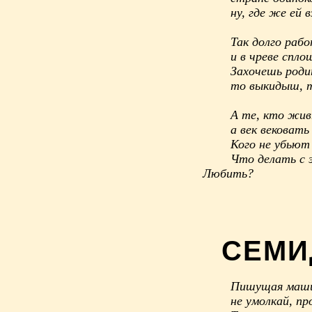
ну, где же ей 
Так долго рабо
и в чреве спло
Захочешь родит
то выкидыш, то
А те, кто жив
а век вековать
Кого не убьют
Что делать с 
Любить?
СЕМИ
Пишущая маши
не умолкай, пр