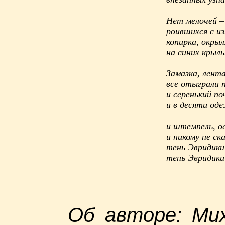
Нет мелочей –
роившихся с из
копирка, окры
на синих крыль
Замазка, лента
все отыграли 
и серенький по
и в десяти оде
и штемпель, о
и никому не ск
тень Эвридики
тень Эвридики
Об авторе: Ми