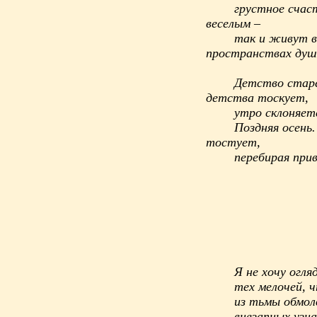
грустное счаст
веселым –
так и живут в
пространствах душ
Детство старе
детства тоскует,
утро склоняетс
Поздняя осень
тостует,
перебирая при
Я не хочу огля
тех мелочей, ч
из тьмы обмол
внезапных узн