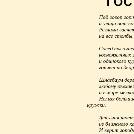
ГОС
Под говор горн
и улица вот-в
Реклама гаснет
на все столбы
Сосед включае
косноязычных 
и одинокого ку
гоняет по двор
Шлагбаум дерга
любому въехав
и в мире мелки
Нельзя больши
кружки.
День начинает
из ближнего к
И верит городо