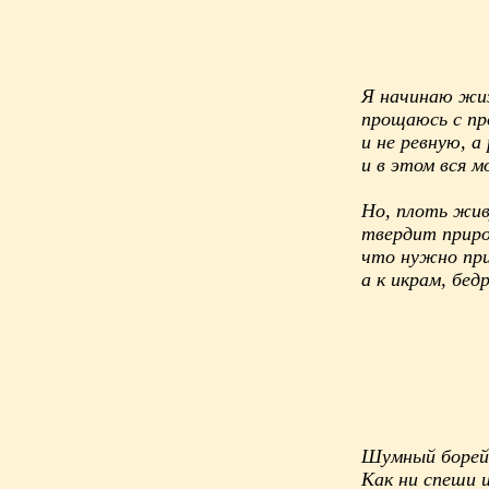
Я начинаю жиз
прощаюсь с пр
и не ревную, а
и в этом вся м
Но, плоть жив
твердит приро
что нужно при
а к икрам, бед
Шумный борей 
Как ни спеши и