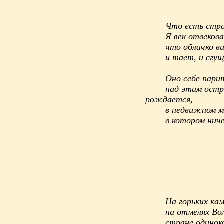
Что есть стра
Я век отвекова
что облачко в
и тает, и сгущ
Оно себе пари
над этим остр
рождается,
в недвижном м
в котором нич
На горьких кам
на отмелях Вол
стране одиноко