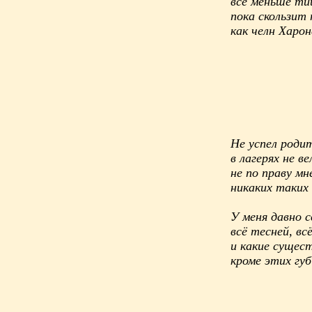
все меньше ти
пока скользит 
как челн Харон
Не успел родит
в лагерях не в
не по праву мне
никаких таких
У меня давно 
всё тесней, вс
и какие сущес
кроме этих губ