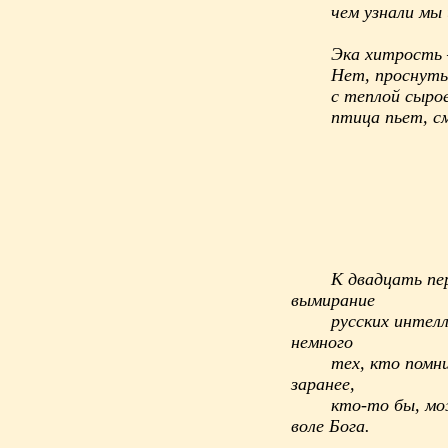
чем узнали мы 
Эка хитрость –
Нет, проснутьс
с теплой сыро
птица пьет, с
К двадцать пер
вымирание
русских интел
немного
тех, кто помни
заранее,
кто-то бы, мож
воле Бога.