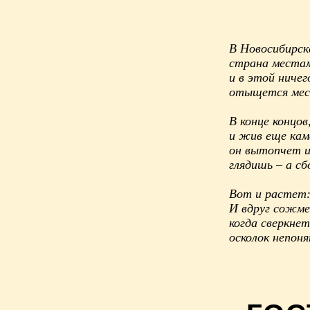
В Новосибирск
страна местам
и в этой ничег
отыщется мест
В конце концов
и жив еще кам
он вытопчет и
глядишь – а сб
Вот и растет: 
И вдруг сожмет
когда сверкне
осколок непон