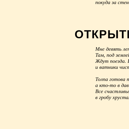
покуда за сте
ОТКРЫТ
Мне девять ле
Там, под земле
Ждут поезда. В
и ватники чис
Толпа готова п
а кто-то в дав
Все счастливы
в гробу хруст