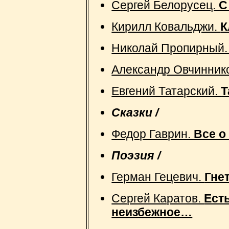
Сергей Белорусец.
С
Кирилл Ковальджи.
К
Николай Пропирный
Александр Овчинник
Евгений Татарский.
Т
Сказки /
Федор Гаврин.
Все о
Поэзия /
Герман Гецевич.
Гне
Сергей Каратов.
Ест
неизбежное…