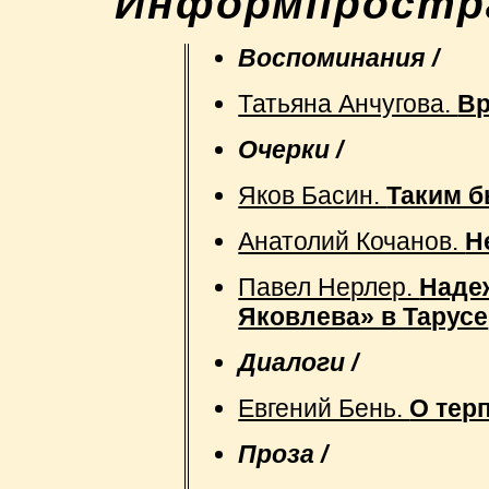
"Информпростра
Воспоминания /
Татьяна Анчугова.
Вр
Очерки /
Яков Басин.
Таким б
Анатолий Кочанов.
Н
Павел Нерлер.
Наде
Яковлева» в Тарусе
Диалоги /
Евгений Бень.
О тер
Проза /