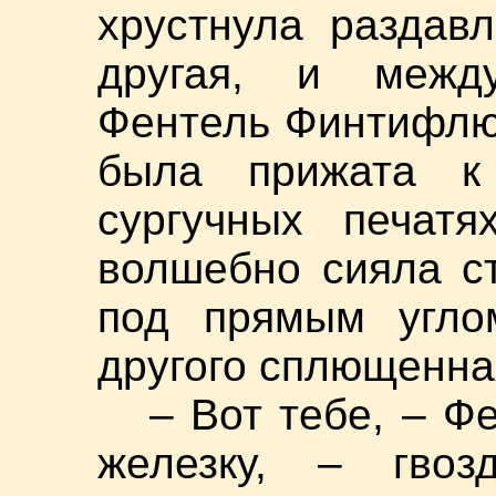
хрустнула раздав
другая, и межд
Фентель Финтифлюх
была прижата к
сургучных печатя
волшебно сияла ст
под прямым угло
другого сплющенная
– Вот тебе, – Ф
железку, – гвоз