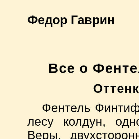
Федор Гаврин
Все о Фент
Оттенк
Фентель Финтиф
лесу колдун, одн
Веры, двухсторон