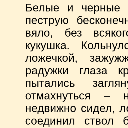
Белые и черные 
пеструю бесконеч
вяло, без всяког
кукушка. Кольну
ложечкой, зажу
радужки глаза к
пытались загл
отмахнуться – 
недвижно сидел, л
соединил ствол б