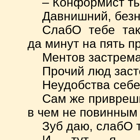
– Конформист ты
Давнишний, бе
СлабО тебе та
да минут на пять п
Ментов застрем
Прочий люд заст
Неудобства себе
Сам же приврешь
в чем не повинны
Зуб даю, слабО т
И тут я, де