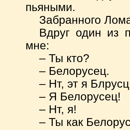
пьяными.
Забранного Лом
Вдруг один из 
мне:
– Ты кто?
– Белорусец.
– Нт, эт я Блрусц
– Я Белорусец!
– Нт, я!
– Ты как Белору