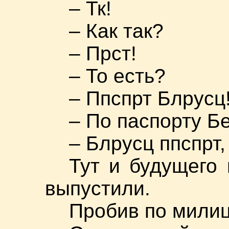
– Тк!
– Как так?
– Прст!
– То есть?
– Ппспрт Блрусц
– По паспорту Б
– Блрусц ппспрт
Тут и будущего
выпустили.
Пробив по мили