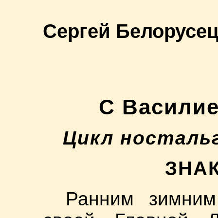
Сергей Белорусе
С Васили
Цикл носталь
ЗНА
Ранним зимним