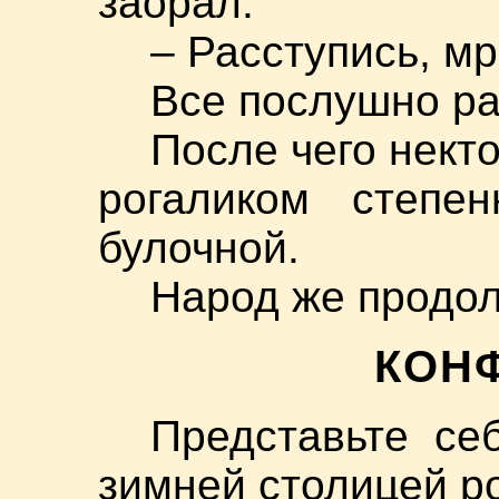
заорал:
– Расступись, мр
Все послушно ра
После чего некто
рогаликом степе
булочной.
Народ же продол
КОН
Представьте се
зимней столицей ро