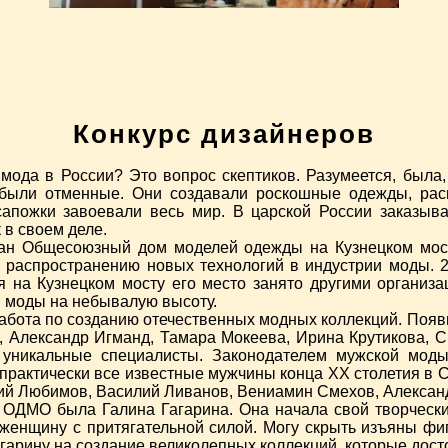
Конкурс дизайнеров
мода в России? Это вопрос скептиков. Разумеется, была, 
ра были отменные. Они создавали роскошные одежды, р
 сапожки завоевали весь мир. В царской России заказыв
 в своем деле.
дан Общесоюзный дом моделей одежды на Кузнецком мост
распространению новых технологий в индустрии моды. 20
я на Кузнецком мосту его место занято другими организ
й моды на небывалую высоту.
работа по созданию отечественных модных коллекций. Появ
, Александр Игманд, Тамара Мокеева, Ирина Крутикова, С
, уникальные специалисты. Законодателем мужской мод
ь практически все известные мужчины конца ХХ столетия в
рий Любимов, Василий Ливанов, Вениамин Смехов, Алексан
м ОДМО была Галина Гагарина. Она начала свой творчес
 женщину с притягательной силой. Могу скрыть изъяны фи
агарину на создание великолепных коллекций, которые дос