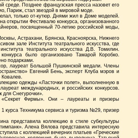
ой среде. Позднее французская пресса назовет его
о, Париж, стал звездой в мировой моде.
лал, только от-кутюр. Днями жил в Доме моделей.
на открытии Фестивалю конкурса, организованного
зайнеров, посвященный 70-летию российской моды,
осквы, Астрахани, Брянска, Красноярска, Нижнего
ивом зале Института театрального искусства, где
нститута театрального искусства Д.В. Томилин.
 конкурса было организовано Тамарой Коробко.
ено подарками.
сор, лауреат Большой Пушкинской медали. Члены
странство» Евгений Бень, эксперт Клуба мэров и
 Ковалев.
ллекцию одежды «Ласточки полет», выполненную в
 лауреат международных, и российских конкурсов.
 для Снегурочки».
ю «Секрет Фирмы». Они – лауреаты и призеры
 1 курса Техникума сервиса и туризма №29, призер
ина представила коллекцию в стиле субкультуры
тимпанк». Алена Вялова представила интересную
ступила с коллекцией вечерних платьев «Греческие
нтересная коллекция была выполнена Татьяной