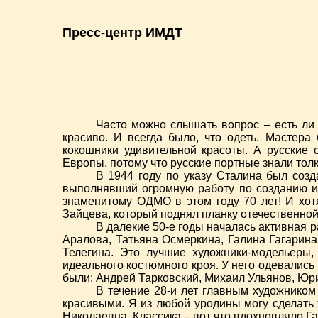
Пресс-центр ИМДТ
Часто можно слышать вопрос – есть ли 
красиво. И всегда было, что одеть. Масте
кокошники удивительной красоты. А русские
Европы, потому что русские портные знали толк
В 1944 году по указу Сталина был соз
выполнявший огромную работу по созданию и 
знаменитому ОДМО в этом году 70 лет! И хот
Зайцева, который поднял планку отечественно
В далекие 50-е годы началась активная 
Аралова, Татьяна Осмеркина, Галина Гагарина
Телегина. Это лучшие художники-модельеры
идеального костюмного кроя. У него одевалис
были: Андрей Тарковский, Михаил Ульянов, Ю
В течение 28-и лет главным художнико
красивыми. Я из любой уродины могу сделать
Николаевна. Классика – вот что вдохновляло Г