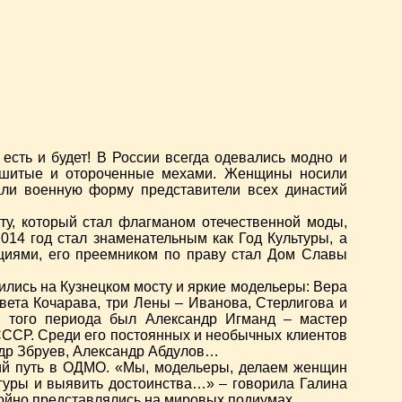
есть и будет! В России всегда одевались модно и
асшитые и отороченные мехами. Женщины носили
али военную форму представители всех династий
у, который стал флагманом отечественной моды,
14 год стал знаменательным как Год Культуры, а
ациями, его преемником по праву стал Дом Славы
ились на Кузнецком мосту и яркие модельеры: Вера
вета Кочарава, три Лены – Иванова, Стерлигова и
ы того периода был Александр Игманд – мастер
 СССР. Среди его постоянных и необычных клиентов
др Збруев, Александр Абдулов…
кий путь в ОДМО. «Мы, модельеры, делаем женщин
гуры и выявить достоинства…» – говорила Галина
тойно представлялись на мировых подиумах.