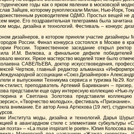
туденческие годы как о ярком явлении в московской модн
слав Зайцев, которому рукоплескали Милан, Нью-Йорк, Токи
удожественным руководителем ОДМО. Простых вещей не де
сем мире. Его поздравительная телеграмма была зачитана 
том моды, дизайна и технологий. Фестиваль – конкурс ди
ном дизайнеров, в котором приняли участие дизайнеры М
ородов России. Финал конкурса состоялся в Москве в крас
рии России. Торжественное заседание открыл ректор и
вила И.М. Вилкова, а финальное дефиле победителей
вало многих. Яркое мастерство моделей тоже было отмеч
колаевна САВЕЛЬЕВА, доктор искусствоведения, профес
ексей Чертков, главный редактор альманаха «Информпро
н Международной ассоциации «Союз Дизайнеров» Александр
тели и выпускники Техникума сервиса и туризма №29. Ко
ик-стилист, преподаватель Артемий Баривканич – призер,
ова представили еще одну интересную коллекцию «Нью-лук
тюрина и Светлана Золотова представили коллекци
зерсис», «Творчество молодых», фестиваль «Признание».
а внимание. Ее автор Анна Артюхова (19 лет), студентка
урсов.
ки Института моды, дизайна и технологий. Дарья Шурыг
кцией в авангардном стиле с элементами субкультуры «С
 поэта» – «La muse inspirant le poete». Юлия Колосова вы
дмилы Марковской под названием «Жажда скорости». И