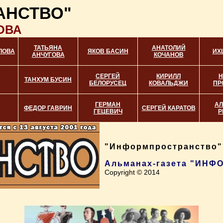
АНСТВО"
ОВА
ТАТЬЯНА
АНАТОЛИЙ
ЛОВА
ЯКОВ БАСИН
ИХ
АНЧУГОВА
КОЧАНОВ
СЕРГЕЙ
КИРИЛЛ
Н
ТАНХУМ БУСИН
БЕЛОРУСЕЦ
КОВАЛЬДЖИ
ПР
ГЕРМАН
АЛ
ФЕДОР ГАВРИН
СЕРГЕЙ КАРАТОВ
ГЕЦЕВИЧ
Р
"Информпространство",
Альманах-газета "ИН
Copyright © 2014