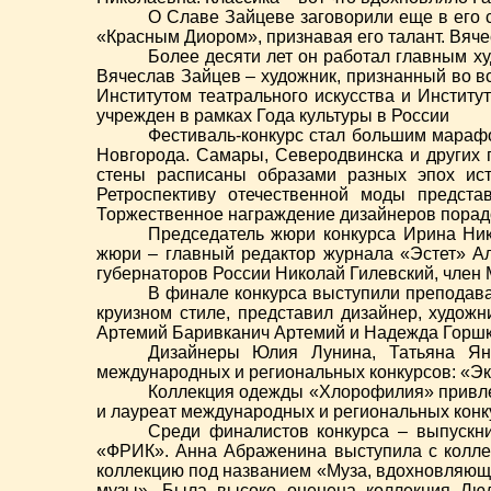
О Славе Зайцеве заговорили еще в его с
«Красным Диором», признавая его талант. Вяче
Более десяти лет он работал главным х
Вячеслав Зайцев – художник, признанный во в
Институтом театрального искусства и Институ
учрежден в рамках Года культуры в России
Фестиваль-конкурс стал большим марафо
Новгорода. Самары, Северодвинска и других г
стены расписаны образами разных эпох исто
Ретроспективу отечественной моды предста
Торжественное награждение дизайнеров порадо
Председатель жюри конкурса Ирина Ни
жюри – главный редактор журнала «Эстет» Ал
губернаторов России Николай Гилевский, чле
В финале конкурса выступили преподава
круизном стиле, представил дизайнер, художн
Артемий Баривканич Артемий и Надежда Горшк
Дизайнеры Юлия Лунина, Татьяна Ян
международных и региональных конкурсов: «Эк
Коллекция одежды «Хлорофилия» привлекл
и лауреат международных и региональных конк
Среди финалистов конкурса – выпускни
«ФРИК». Анна Абраженина выступила с колле
коллекцию под названием «Муза, вдохновляющая
музы». Была высоко оценена коллекция Лю