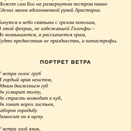
Может сам Бог на развернутом пестром панно
Сделал мазок вдохновенной рукой Аристарха.
Тычутся в небо святыни с грехом пополам,
В этой феерии, не избежавшей Голгофы –
Не возвышается, а рассыпается храм,
Будто предвестник не празднества, а катастрофы.
ПОРТРЕТ ВЕТРА
 ветра голос груб
И гордый нрав неистов,
Одним движеньем губ
Он усмирит толпу,
Он страсть возводит в куб,
Он гонит ворох листьев,
Заборов городьбу
Разносит он в щепу.
 ветра злой язык,