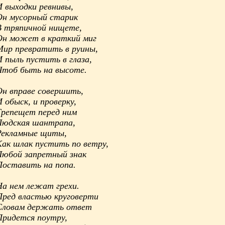
И выходки ревнивы,
Он мусорный старик
В тряпичной нищете,
Он может в краткий миг
Мир превратить в руины,
И пыль пустить в глаза,
Чтоб быть на высоте.
Он вправе совершить,
 обыск, и проверку,
Трепещет перед ним
Людская шантрапа,
Рекламные щиты,
Как шлак пустить по ветру,
Любой запретный знак
Поставить на попа.
На нем лежат грехи.
Пред властью круговерти
Словам держать ответ
Придется поутру,