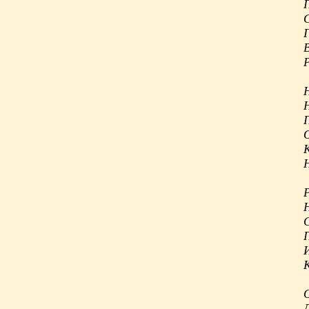
С
П
Р
П
К
Д