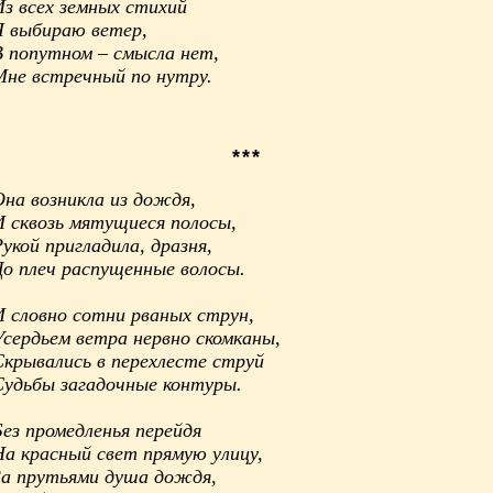
Из всех земных стихий
Я выбираю ветер,
В попутном – смысла нет,
Мне встречный по нутру.
***
Она возникла из дождя,
И сквозь мятущиеся полосы,
укой пригладила, дразня,
До плеч распущенные волосы.
И словно сотни рваных струн,
Усердьем ветра нервно скомканы,
Скрывались в перехлесте струй
Судьбы загадочные контуры.
Без промедленья перейдя
На красный свет прямую улицу,
За прутьями душа дождя,