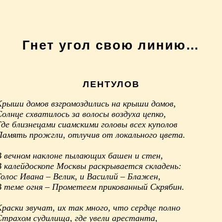
Гнет угол свою линию…
ЛЕНТУЛОВ
Крыши домов взгромоздились на крыши домов,
олнце схватилось за волосы воздуха цепко,
Где близнецами сиамскими головы всех куполов
Память прожгли, отлучив от локального цвета.
В вечном наклоне пылающих башен и стен,
В калейдоскопе Москвы раскрывается складень:
Голос Ивана – Велик, и Василий – Блажен,
В теме огня – Прометеем прикованный Скрябин.
Краски звучат, их так много, что сердце полно
Страхом судилища, где увели арестанта,