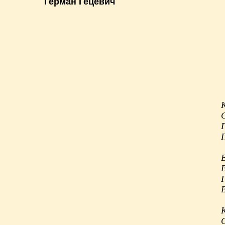
Герман Гецевич
С