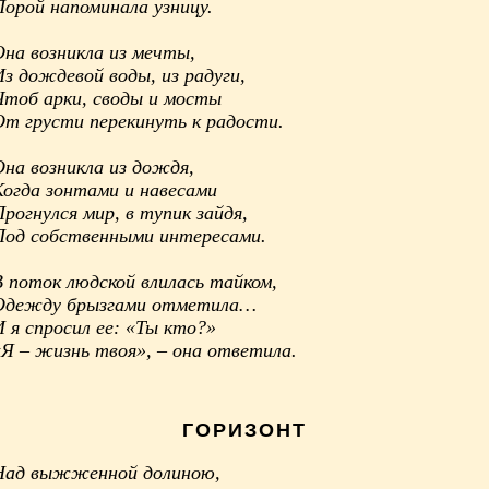
Порой напоминала узницу.
Она возникла из мечты,
Из дождевой воды, из радуги,
Чтоб арки, своды и мосты
От грусти перекинуть к радости.
Она возникла из дождя,
Когда зонтами и навесами
рогнулся мир, в тупик зайдя,
Под собственными интересами.
В поток людской влилась тайком,
Одежду брызгами отметила…
 я спросил ее: «Ты кто?»
«Я – жизнь твоя», – она ответила.
ГОРИЗОНТ
Над выжженной долиною,