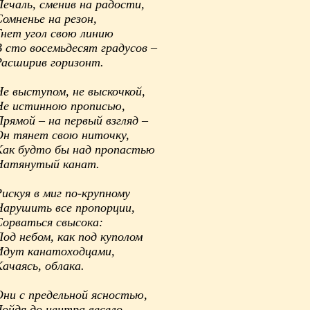
Печаль, сменив на радости,
омненье на резон,
Гнет угол свою линию
В сто восемьдесят градусов –
Расширив горизонт.
Не выступом, не выскочкой,
Не истинною прописью,
рямой – на первый взгляд –
Он тянет свою ниточку,
Как будто бы над пропастью
Натянутый канат.
искуя в миг по-крупному
Нарушить все пропорции,
Сорваться свысока:
од небом, как под куполом
Идут канатоходцами,
ачаясь, облака.
Они с предельной ясностью,
ойдя до центра весело,