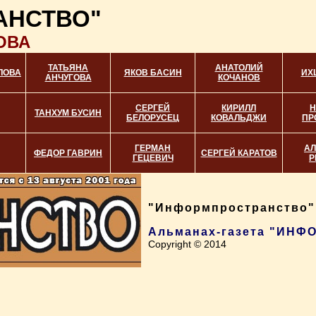
АНСТВО"
ОВА
ТАТЬЯНА
АНАТОЛИЙ
ЛОВА
ЯКОВ БАСИН
ИХ
АНЧУГОВА
КОЧАНОВ
СЕРГЕЙ
КИРИЛЛ
Н
ТАНХУМ БУСИН
БЕЛОРУСЕЦ
КОВАЛЬДЖИ
ПР
ГЕРМАН
АЛ
ФЕДОР ГАВРИН
СЕРГЕЙ КАРАТОВ
ГЕЦЕВИЧ
Р
"Информпространство",
Альманах-газета "ИН
Copyright © 2014