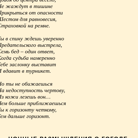
Не жаждут в тишине
Прикрыться от опасности
Шестом для равновесия,
Страховкой на ремне.
Ты в спину ждешь уверенно
Предательского выстрела,
Семь бед – один ответ,
Когда судьба намеренно
Тебе заслонку выставит
И вдавит в турникет.
Но ты не обижаешься
На недоступность чертову,
Из кожи лезешь вон…
Чем больше приближаешься
Ты к горизонту четкому,
Тем дальше горизонт.