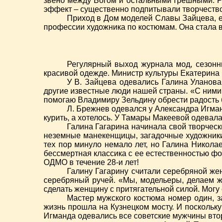
звено между Богом и остальными грешными. Р
эффект – существенно подпитывали творчество
Приход в Дом моделей Славы Зайцева, е
профессии художника по костюмам. Она стала 
Регулярный выход журнала мод, сезонн
красивой одежде. Министр культуры Екатерина
У В. Зайцева одевались Галина Уланов
другие известные люди нашей страны. «С ними 
помогаю Владимиру Зельдину обрести радость б
Л. Брежнев одевался у Александра Игман
курить, а хотелось. У Тамары Макеевой одевала
Галина Гагарина начинала свой творчес
неземные манекенщицы, загадочные художники-
тех пор минуло немало лет, но Галина Никола
бессмертная классика с ее естественностью ф
ОДМО в течение 28-и лет!
Галину Гагарину считали серебряной жен
серебряный ручей. «Мы, модельеры, делаем ж
сделать женщину с притягательной силой. Мог
Мастер мужского костюма номер один, з
жизнь прошла на Кузнецком мосту. И поскольк
Игманда одевались все советские мужчины вто