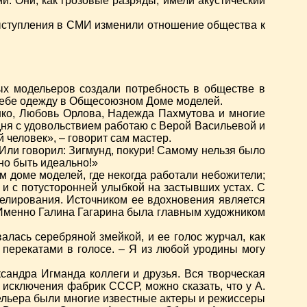
 Они, как грозовые разряды, имели акустический
выступления в СМИ изменили отношение общества к
х модельеров создали потребность в обществе в
 себе одежду в Общесоюзном Доме моделей.
нко, Любовь Орлова, Надежда Пахмутова и многие
одня с удовольствием работаю с Верой Васильевой и
человек», – говорит сам мастер.
Или говорил: Зигмунд, покури! Самому нельзя было
но быть идеально!»
 доме моделей, где некогда работали небожители;
и с потусторонней улыбкой на застывших устах. С
делирования. Источником ее вдохновения является
 Именно Галина Гагарина была главным художником
алась серебряной змейкой, и ее голос журчал, как
перекатами в голосе. – Я из любой уродины могу
сандра Игманда коллеги и друзья. Вся творческая
исключения фабрик СССР, можно сказать, что у А.
ельера были многие известные актеры и режиссеры