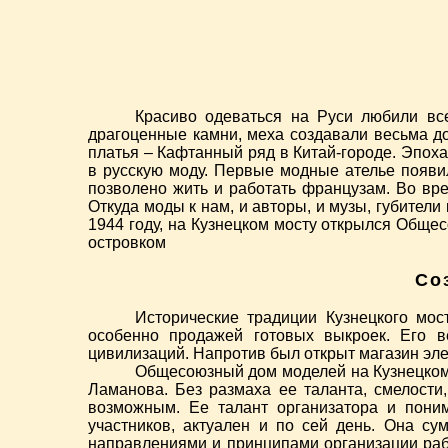
Красиво одеваться на Руси любили все
драгоценные камни, меха создавали весьма до
платья – Кафтанный ряд в Китай-городе. Эпох
в русскую моду. Первые модные ателье появи
позволено жить и работать французам. Во вр
Откуда моды к нам, и авторы, и музы, губители
1944 году, на Кузнецком мосту открылся Обще
островком
Со
Исторические традиции Кузнецкого мо
особенно продажей готовых выкроек. Его 
цивилизаций. Напротив был открыт магазин эл
Общесоюзный дом моделей на Кузнецком 
Ламанова. Без размаха ее таланта, смелости
возможным. Ее талант организатора и пони
участников, актуален и по сей день. Она су
направлениями и принципами организации раб