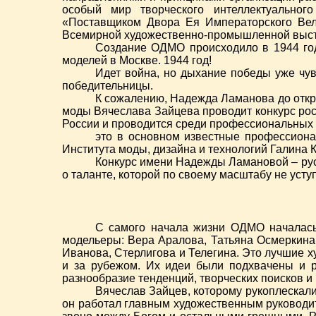
особый мир творческого интеллектуальног
«Поставщиком Двора Ея Императорского Вел
Всемирной художественно-промышленной выст
Создание ОДМО происходило в 1944 го
моделей в Москве. 1944 год!
Идет война, но дыхание победы уже чув
победительницы.
К сожалению, Надежда Ламанова до открыт
моды Вячеслава Зайцева проводит конкурс ро
России и проводится среди профессиональных 
это в основном известные профессиона
Института моды, дизайна и технологий Галина 
Конкурс имени Надежды Ламановой – рус
о таланте, которой по своему масштабу не уст
С самого начала жизни ОДМО началась 
модельеры: Вера Аралова, Татьяна Осмеркина,
Иванова, Стерлигова и Телегина. Это лучшие 
и за рубежом. Их идеи были подхвачены и 
разнообразие тенденций, творческих поисков и
Вячеслав Зайцев, которому рукоплескали
он работал главным художественным руководит