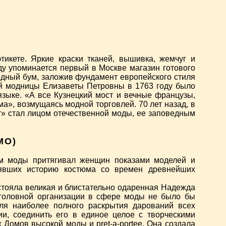
икете. Яркие краски тканей, вышивка, жемчуг и
ду упоминается первый в Москве магазин готового
одный бум, заложив фундамент европейского стиля
ой модницы Елизаветы Петровны в 1763 году было
зыке. «А все Кузнецкий мост и вечные французы,
ма», возмущаясь модной торговлей. 70 лет назад, в
т» стал лицом отечественной моды, ее заповедным
МО)
дом моды притягивал женщин показами моделей и
лявших историю костюма со времен древнейших
стояла великая и блистательно одаренная Надежда
е головной организации в сфере моды не было бы
для наиболее полного раскрытия дарований всех
ии, соединить его в единое целое с творческими
омов высокой моды и pret-a-portee. Она создала