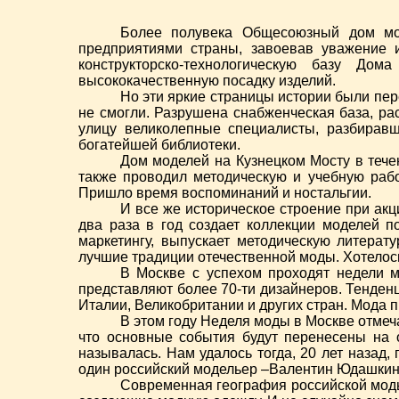
Более полувека Общесоюзный дом мо
предприятиями страны, завоевав уважение 
конструкторско-технологическую базу До
высококачественную посадку изделий.
Но эти яркие страницы истории были пер
не смогли. Разрушена снабженческая база, р
улицу великолепные специалисты, разбирав
богатейшей библиотеки.
Дом моделей на Кузнецком Мосту в тече
также проводил методическую и учебную рабо
Пришло время воспоминаний и ностальгии.
И все же историческое строение при ак
два раза в год создает коллекции моделей 
маркетингу, выпускает методическую литера
лучшие традиции отечественной моды. Хотелось
В Москве с успехом проходят недели м
представляют более 70-ти дизайнеров. Тенден
Италии, Великобритании и других стран. Мода 
В этом году Неделя моды в Москве отмеч
что основные события будут перенесены на 
называлась. Нам удалось тогда, 20 лет назад,
один российский модельер –Валентин Юдашкин.
Современная география российской моды