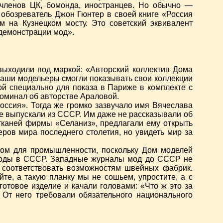
 членов ЦК, бомонда, иностранцев. Но обычно —
 обозреватель Джон Гюнтер в своей книге «Россия
 на Кузнецком мосту. Это советский эквивалент
 демонстрации мод».
выходили под маркой: «Авторский коллектив Дома
 наши модельеры смогли показывать свои коллекции
й специально для показа в Париже в комплекте с
поминал об авторстве Араловой.
оссия». Тогда же громко зазвучало имя Вячеслава
не выпускали из СССР. Им даже не рассказывали об
 тканей фирмы «Селаниз», предлагали ему открыть
ров мира последнего столетия, но увидеть мир за
цом для промышленности, поскольку Дом моделей
 моды в СССР. Западные журналы мод до СССР не
 соответствовать возможностям швейных фабрик.
те, а такую планку мы не сошьем, упростите, а с
готовое изделие и качали головами: «Что ж это за
 От него требовали обязательного национального