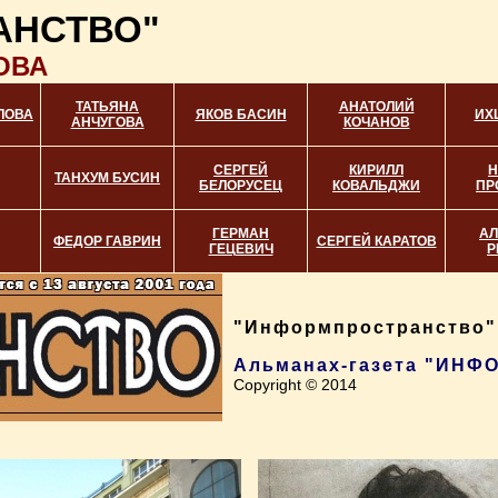
АНСТВО"
ОВА
ТАТЬЯНА
АНАТОЛИЙ
ЛОВА
ЯКОВ БАСИН
ИХ
АНЧУГОВА
КОЧАНОВ
СЕРГЕЙ
КИРИЛЛ
Н
ТАНХУМ БУСИН
БЕЛОРУСЕЦ
КОВАЛЬДЖИ
ПР
ГЕРМАН
АЛ
ФЕДОР ГАВРИН
СЕРГЕЙ КАРАТОВ
ГЕЦЕВИЧ
Р
"Информпространство",
Альманах-газета "ИН
Copyright © 2014