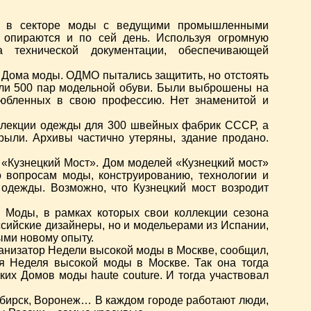
ер в секторе моды с ведущими промышленными
 опираются и по сей день. Используя огромную
а технической документации, обеспечивающей
ь Дома моды. ОДМО пытались защитить, но отстоять
али 500 пар модельной обуви. Были выброшены на
любленных в свою профессию. Нет знаменитой и
коллекции одежды для 300 швейных фабрик СССР, а
рыли. Архивы частично утеряны, здание продано.
«Кузнецкий Мост». Дом моделей «Кузнецкий мост»
 вопросам моды, конструированию, технологии и
одежды. Возможно, что Кузнецкий мост возродит
 Моды, в рамках которых свои коллекции сезона
сийские дизайнеры, но и модельерами из Испании,
ыми новому опыту.
ганизатор Недели высокой моды в Москве, сообщил,
я Неделя высокой моды в Москве. Так она тогда
ких Домов моды haute couture. И тогда участвовал
ибирск, Воронеж… В каждом городе работают люди,