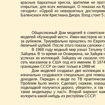
красные бархатные кресла, зрителям не про
открытые, для всех желающих. О показах на К
сегодня»: «Одной из невероятных достоприм
Баленсиаги или Кристиана Диора. Вход стоит 5 
Общесоюзный Дом моделей в советское 
моделей «Кузнецкий мост». Имен мастеров не з
за рубежом. Триумфально прошлись по Европе
беличьей шубкой. После этого показа сапожки 
В 1968 году модный мир узнал Татьяну 
Зайцева. В то время ни Осмеркина, ни Зайцев
успехах их коллекций. Зайцеву не сказали, ч
сеть магазинов в США под его именем. В 1974
границами СССР он смог только в 1988-м!
Дом моделей создавал две коллекции в
изначально создавался специально для пом
доходили. Передач о моде по ТВ практическ
Проблем было много. Сделают, скажем, хороши
подкладкой получится дорого, уберите», и так
такие модельеры у нас!». Второй вариант ка
колорита какой-нибудь из республик СССР.