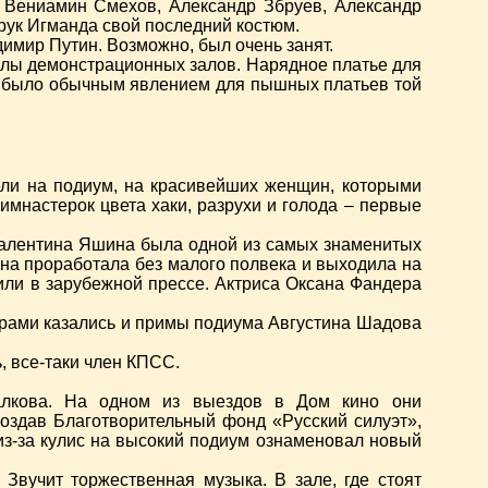
, Вениамин Смехов, Александр Збруев, Александр
 рук Игманда свой последний костюм.
имир Путин. Возможно, был очень занят.
залы демонстрационных залов. Нарядное платье для
то было обычным явлением для пышных платьев той
ели на подиум, на красивейших женщин, которыми
мнастерок цвета хаки, разрухи и голода – первые
алентина Яшина была одной из самых знаменитых
на проработала без малого полвека и выходила на
тили в зарубежной прессе. Актриса Оксана Фандера
ярами казались и примы подиума Августина Шадова
, все-таки член КПСС.
халкова. На одном из выездов в Дом кино они
 создав Благотворительный фонд «Русский силуэт»,
из-за кулис на высокий подиум ознаменовал новый
Звучит торжественная музыка. В зале, где стоят