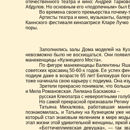
отечественного театра и кино: Андрей Тарко
Абдулов. Но основным его «подопечным» был Бр
Во времена своего премьерства почему-т
Артисты театра и кино, музыканты, бале
Каннского фестиваля киноактрисе Кларе Лучко
поры.
Заполнились залы Дома моделей на Куз
невозможно было не восхищаться. Они появили
манекенщицы «Кузнецкого Моста».
По фигуре манекенщицы Валентины Яшин
советских красавиц 50-60-х годов. Ее успех 
подиум даже в возрасте 65 лет! Белокурая бог
тоже начинала свою карьеру с подиума. Она и
Зрители прекрасно понимали, что больш
и Мила Романовская. Лилиана Баскакова –
русская Клеопатра с невероятными голуб
Но самой прекрасной признавали Регину
Татьяна Михалкова, работавшая мане
познакомилась, и Татьяну на Кузнецком уже н
который стал знаковым явлением в мире моды 
этап жизни этой удивительной женщины, яркой и
«Боттичеллиевская девушка», — так зв