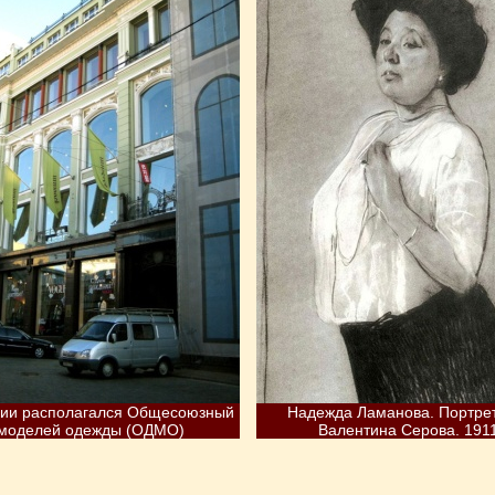
нии располагался Общесоюзный
Надежда Ламанова. Портре
моделей одежды (ОДМО)
Валентина Серова. 1911