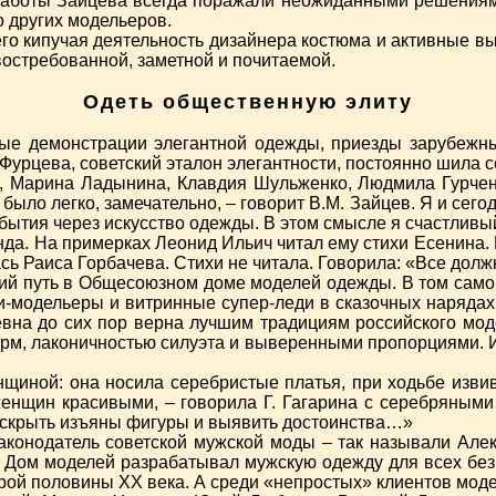
аботы Зайцева всегда поражали неожиданными решениями.
 других модельеров.
го кипучая деятельность дизайнера костюма и активные 
востребованной, заметной и почитаемой.
Одеть общественную элиту
ые демонстрации элегантной одежды, приезды зарубежны
 Фурцева, советский эталон элегантности, постоянно шила
а, Марина Ладынина, Клавдия Шульженко, Людмила Гурче
было легко, замечательно, – говорит В.М. Зайцев. Я и сег
ытия через искусство одежды. В этом смысле я счастливый 
да. На примерках Леонид Ильич читал ему стихи Есенина. 
сь Раиса Горбачева. Стихи не читала. Говорила: «Все долж
кий путь в Общесоюзном доме моделей одежды. В том самом
модельеры и витринные супер-леди в сказочных нарядах 
евна до сих пор верна лучшим традициям российского мо
орм, лаконичностью силуэта и выверенными пропорциями.
щиной: она носила серебристые платья, при ходьбе извив
енщин красивыми, – говорила Г. Гагарина с серебряными 
у скрыть изъяны фигуры и выявить достоинства…»
аконодатель советской мужской моды – так называли Алек
у Дом моделей разрабатывал мужскую одежду для всех без 
рой половины XX века. А среди «непростых» клиентов мод