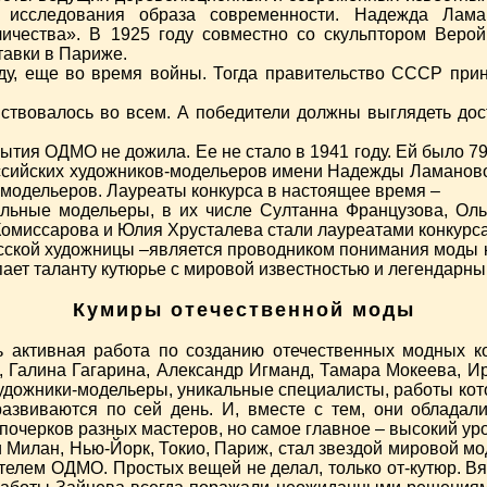
о исследования образа современности. Надежда Лам
ичества». В 1925 году совместно со скульптором Веро
авки в Париже.
ду, еще во время войны. Тогда правительство СССР пр
ствовалось во всем. А победители должны выглядеть дос
ия ОДМО не дожила. Ее не стало в 1941 году. Ей было 79 
ссийских художников-модельеров имени Надежды Ламановой
модельеров. Лауреаты конкурса в настоящее время –
льные модельеры, в их числе Султанна Французова, Оль
Комиссарова и Юлия Хрусталева стали лауреатами конкурса
ской художницы –является проводником понимания моды ка
упает таланту кутюрье с мировой известностью и легендарн
Кумиры отечественной моды
активная работа по созданию отечественных модных ко
 Галина Гагарина, Александр Игманд, Тамара Мокеева, Ир
художники-модельеры, уникальные специалисты, работы кот
развиваются по сей день. И, вместе с тем, они облад
 почерков разных мастеров, но самое главное – высокий ур
 Милан, Нью-Йорк, Токио, Париж, стал звездой мировой м
елем ОДМО. Простых вещей не делал, только от-кутюр. Вя