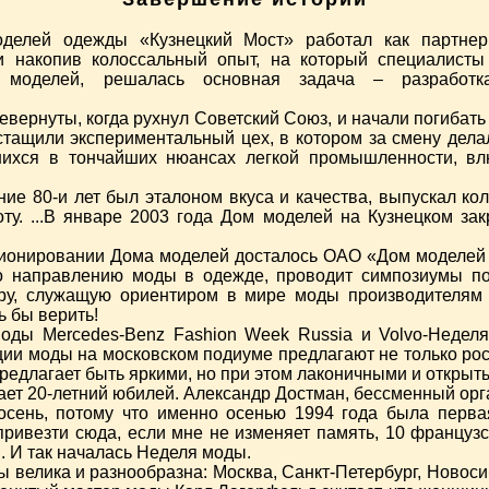
делей одежды «Кузнецкий Мост» работал как партн
и накопив колоссальный опыт, на который специалисты
ма моделей, решалась основная задача – разработк
евернуты, когда рухнул Советский Союз, и начали погибат
астащили экспериментальный цех, в котором за смену дел
шихся в тончайших нюансах легкой промышленности, в
ние 80-и лет был эталоном вкуса и качества, выпускал 
ту. ...В январе 2003 года Дом моделей на Кузнецком зак
ционировании Дома моделей досталось ОАО «Дом моделей 
по направлению моды в одежде, проводит симпозиумы по
туру, служащую ориентиром в мире моды производителям 
 бы верить!
оды Mercedes-Benz Fashion Week Russia и Volvo-Неделя
ции моды на московском подиуме предлагают не только рос
предлагает быть яркими, но при этом лаконичными и открыт
ает 20-летний юбилей. Александр Достман, бессменный ор
осень, потому что именно осенью 1994 года была перва
 привезти сюда, если мне не изменяет память, 10 французс
 И так началась Неделя моды.
 велика и разнообразна: Москва, Санкт-Петербург, Новос