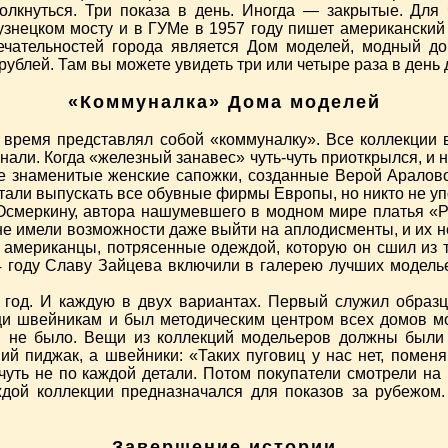
толкнуться. Три показа в день. Иногда — закрытые. Для
узнецком мосту и в ГУМе в 1957 году пишет американский
ечательностей города является Дом моделей, модный дом
рублей. Там вы можете увидеть три или четыре раза в день
«Коммуналка» Дома моделей
время представлял собой «коммуналку». Все коллекции 
нали. Когда «железный занавес» чуть-чуть приоткрылся, и
 знаменитые женские сапожки, созданные Верой Аралово
стали выпускать все обувные фирмы Европы, но никто не у
Осмеркину, автора нашумевшего в модном мире платья «Р
 не имели возможности даже выйти на аплодисменты, и их 
то американцы, потрясенные одеждой, которую он сшил из
 году Славу Зайцева включили в галерею лучших моделье
 год. И каждую в двух вариантах. Первый служил образ
ощи швейникам и был методическим центром всех домов
и не было. Вещи из коллекций модельеров должны были
й пиджак, а швейники: «Таких пуговиц у нас нет, поменяй
 чуть не по каждой детали. Потом покупатели смотрели на 
ждой коллекции предназначался для показов за рубежом.
Завершение истории