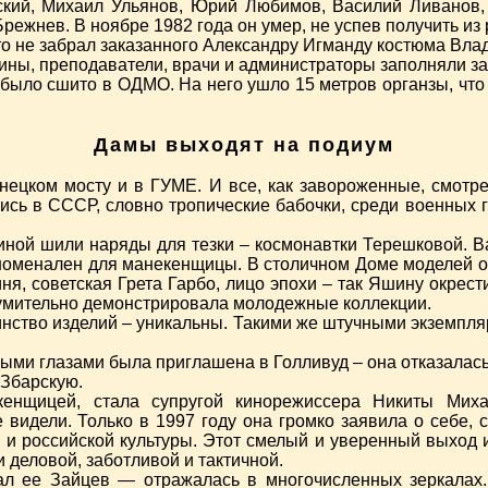
вский, Михаил Ульянов, Юрий Любимов, Василий Ливанов
ежнев. В ноябре 1982 года он умер, не успев получить из
о не забрал заказанного Александру Игманду костюма Влад
рины, преподаватели, врачи и администраторы заполняли 
 было сшито в ОДМО. На него ушло 15 метров органзы, ч
Дамы выходят на подиум
нецком мосту и в ГУМЕ. И все, как завороженные, смотр
сь в СССР, словно тропические бабочки, среди военных ги
ой шили наряды для тезки – космонавтки Терешковой. В
феноменален для манекенщицы. В столичном Доме моделей о
иня, советская Грета Гарбо, лицо эпохи – так Яшину окрес
зумительно демонстрировала молодежные коллекции.
инство изделий – уникальны. Такими же штучными экземпл
ыми глазами была приглашена в Голливуд – она отказалась
 Збарскую.
кенщицей, стала супругой кинорежиссера Никиты Ми
е видели. Только в 1997 году она громко заявила о себе,
и российской культуры. Этот смелый и уверенный выход 
 деловой, заботливой и тактичной.
ал ее Зайцев — отражалась в многочисленных зеркалах. 