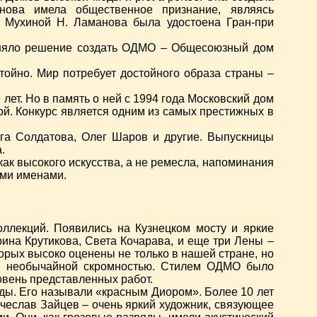
анова имела общественное признание, являясь
й Мухиной Н. Ламанова была удостоена Гран-при
иняло решение создать ОДМО – Общесоюзный дом
тойно. Мир потребует достойного образа страны –
лет. Но в память о ней с 1994 года Московский дом
. Конкурс является одним из самых престижных в
га Солдатова, Олег Шаров и другие. Выпускницы
.
к высокого искусства, а не ремесла, напоминания
ыми именами.
ллекций. Появились на Кузнецком мосту и яркие
ина Крутикова, Света Кочарава, и еще три Лены –
орых высоко оценены не только в нашей стране, но
али необычайной скромностью. Стилем ОДМО было
овень представленных работ.
оды. Его называли «красным Диором». Более 10 лет
чеслав Зайцев – очень яркий художник, связующее