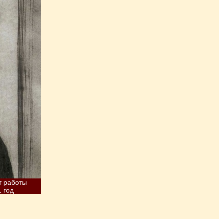
т работы
 год