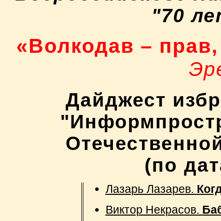
"70 л
«Волкодав – прав,
Эр
Дайджест изб
"Информпростр
Отечественной
(по да
Лазарь Лазарев.
Когд
Виктор Некрасов.
Баб